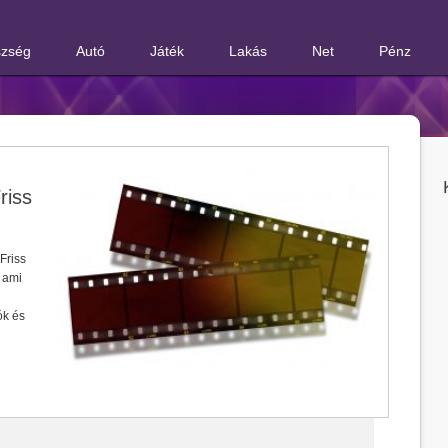
zség
Autó
Játék
Lakás
Net
Pénz
riss
Friss
 ami
ók és