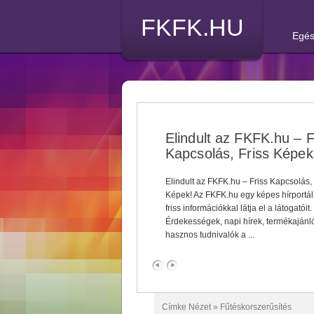
FKFK.HU
Egés
Elindult az FKFK.hu – F
Kapcsolás, Friss Képek
Elindult az FKFK.hu – Friss Kapcsolás, 
Képek! Az FKFK.hu egy képes hírportál
friss információkkal látja el a látogatóit.
Érdekességek, napi hírek, termékajánl
hasznos tudnivalók a ...
Címke Nézet »
Fűtéskorszerűsítés