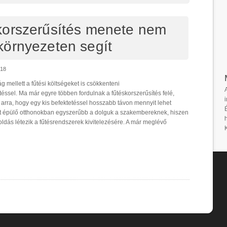
korszerűsítés menete nem
környezeten segít
018
 mellett a fűtési költségeket is csökkenteni
téssel. Ma már egyre többen fordulnak a fűtéskorszerűsítés felé,
i
rra, hogy egy kis befektetéssel hosszabb távon mennyit lehet
st épülő otthonokban egyszerűbb a dolguk a szakembereknek, hiszen
dás létezik a fűtésrendszerek kivitelezésére. A már meglévő