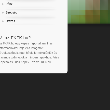
Pénz
Szépség
Utazás
Mi az FKFK.hu?
Az FKFK.hu egy képes hírportál ami friss
nformációkkal látja el a látogatóit.
Érdekességek, napi hírek, termékajánlók és
hasznos tudnivalók a mindennapokhoz. Friss
Kapcsolás Friss Képek - ez az FKFK.hu