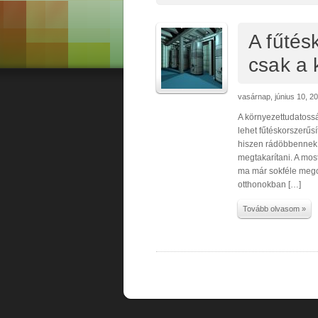
A fűtés
csak a 
vasárnap, június 10, 2
A környezettudatosság
lehet fűtéskorszerűsí
hiszen rádöbbennek a
megtakarítani. A mo
ma már sokféle megol
otthonokban […]
Tovább olvasom »