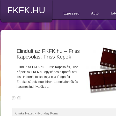
FKFK.HU
Egészség
Autó
Ját
Elindult az FKFK.hu – Friss
Kapcsolás, Friss Képek
Elindult az FKFK.hu – Friss Kapcsolás, Friss
Képek! Az FKFK.hu egy képes hírportál ami
friss információkkal látja el a látogatóit.
Érdekességek, napi hírek, termékajánlók és
hasznos tudnivalók a ...
Címke Nézet »
Hyunday Kona