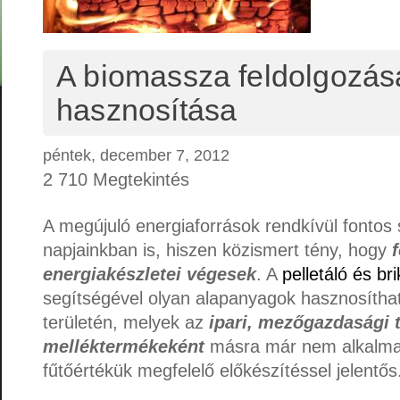
A biomassza feldolgozás
hasznosítása
péntek, december 7, 2012
2 710 Megtekintés
A megújuló energiaforrások rendkívül fontos
napjainkban is, hiszen közismert tény, hogy
f
energiakészletei végesek
. A
pelletáló és br
segítségével olyan alapanyagok hasznosíthat
területén, melyek az
ipari, mezőgazdasági
melléktermékeként
másra már nem alkalmas
fűtőértékük megfelelő előkészítéssel jelentős