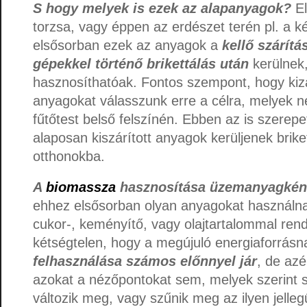
S hogy melyek is ezek az alapanyagok?
E
torzsa, vagy éppen az erdészet terén pl. a k
elsősorban ezek az anyagok a
kellő szárítá
gépekkel történő brikettálás után
kerülnek,
hasznosíthatóak. Fontos szempont, hogy kiz
anyagokat válasszunk erre a célra, melyek 
fűtőtest belső felszínén. Ebben az is szerepe
alaposan kiszárított anyagok kerüljenek brik
otthonokba.
A
biomassza
hasznosítása üzemanyagként
ehhez elsősorban olyan anyagokat használn
cukor-, keményítő, vagy olajtartalommal ren
kétségtelen, hogy a megújuló energiaforrásn
felhasználása számos előnnyel jár
, de az
azokat a nézőpontokat sem, melyek szerint s
változik meg, vagy szűnik meg az ilyen jelle