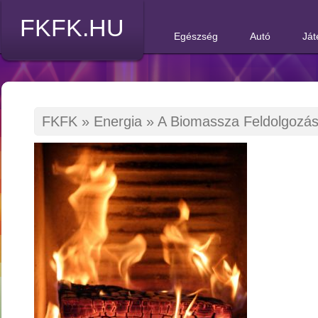
FKFK.HU
Egészség
Autó
Ját
FKFK
»
Energia
»
A Biomassza Feldolgozá