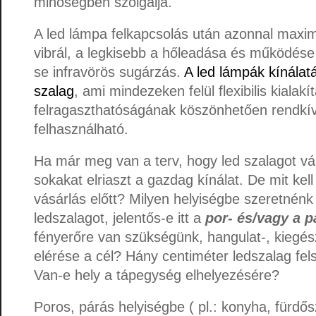
minőségben szolgálja.
A led lámpa felkapcsolás után azonnal maxim
vibrál, a legkisebb a hőleadása és működése
se infravörös sugárzás.
A led lámpák kínálatá
szalag
, ami mindezeken felül flexibilis kiala
felragaszthatóságának köszönhetően rendkív
felhasználható.
Ha már meg van a terv, hogy led szalagot vá
sokakat elriaszt a gazdag kínálat. De mit kel
vásárlás előtt? Milyen helyiségbe szeretnénk 
ledszalagot, jelentős-e itt a
por- és/vagy a p
fényerőre van szükségünk, hangulat-, kiegés
elérése a cél? Hány centiméter ledszalag fel
Van-e hely a tápegység elhelyezésére?
Poros, párás helyiségbe ( pl.: konyha, fürdős