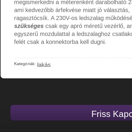
megismerkedni a méterenként darabolható 2
ami kedvezőbb árfekvése miatt jó választás, 
ragasztócsík. A 230V-os ledszalag működés
szükséges
csak egy apró méretű vezérlő, am
egyszerű mozdulattal a ledszalaghoz csatlak
felét csak a konnektorba kell dugni.
Kategóriák:
lakás
Friss Kap