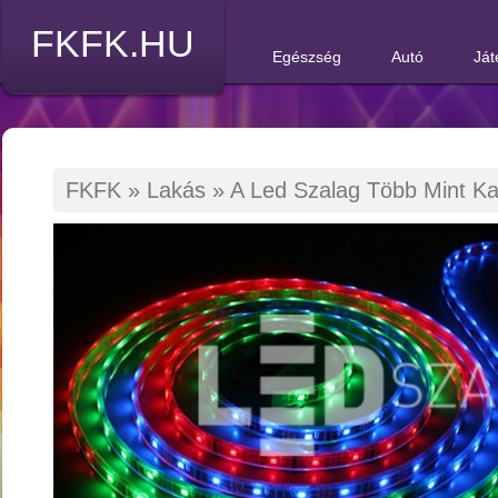
FKFK.HU
Egészség
Autó
Ját
FKFK
»
Lakás
»
A Led Szalag Több Mint Ka