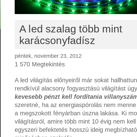
A led szalag több mint
karácsonyfadísz
péntek, november 23, 2012
1 570 Megtekintés
A led világítás előnyeiről már sokat hallhattu
rendkívül alacsony fogyasztású világítást úg
kevesebb pénzt kell fordítania villanyszá
szeretné, ha az energiaspórolás nem menne 
a megszokott fényárban úszna lakása. Ki mo
világításról, amire több mint 10 évig nem kell
egyszeri befektetés hosszú ideig megbízható