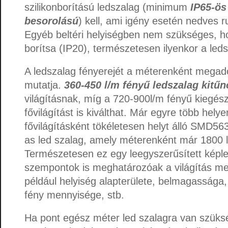
szilikonborítású ledszalag (minimum
IP65-ös
besorolású
) kell, ami igény esetén nedves r
Egyéb beltéri helyiségben nem szükséges, ho
borítsa (IP20), természetesen ilyenkor a leds
A ledszalag fényerejét a méterenként megad
mutatja.
360-450 l/m fényű ledszalag kitű
világításnak, míg a 720-900l/m fényű kiegész
fővilágítást is kiválthat. Már egyre több hel
fővilágításként tökéletesen helyt álló SMD
as led szalag, amely méterenként már 1800 
Természetesen ez egy leegyszerűsített képle
szempontok is meghatározóak a világítás me
például helyiség alapterülete, belmagassága
fény mennyisége, stb.
Ha pont egész méter led szalagra van szük