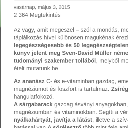
vasárnap, május 3, 2015
2 364 Megtekintés
Az vagy, amit megeszel – szól a mondás, m
táplálkozás hívei különösen magukénak ére
legegészségesebb és 50 legegészségtelen
könyv jelent meg Sven-David Müller német
tudományi szakember tollából
, melyből m
ételt mutatunk be.
Az ananász
C- és e-vitaminban gazdag, emel
magnéziumot és foszfort is tartalmaz.
Zsíré
hangulatfokozó.
A sárgabarack
gazdag ásványi anyagokban,
magnéziumban és vitaminokban. Segíti a vé
nyálkahártyát, javítja a látást
, illetve a szí
hatással van.
A sörélesztő
több mint fele am