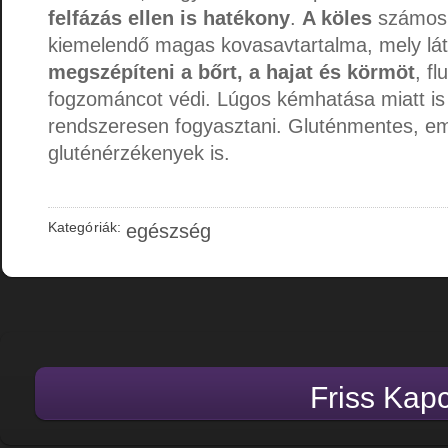
felfázás ellen is hatékony
.
A köles
számos 
kiemelendő magas kovasavtartalma, mely lá
megszépíteni a bőrt, a hajat és körmöt
, f
fogzománcot védi. Lúgos kémhatása miatt i
rendszeresen fogyasztani. Gluténmentes, em
gluténérzékenyek is.
Kategóriák:
egészség
Friss Kap