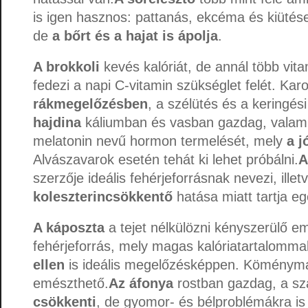
is igen hasznos: pattanás, ekcéma és kiütése
de
a bőrt és a hajat is ápolja
.
A brokkoli
kevés kalóriát, de annál több vita
fedezi a napi C-vitamin szükséglet felét. Kar
rákmegelőzésben
, a szélütés és a keringési
hajdina
káliumban és vasban gazdag, valami
melatonin nevű hormon termelését, mely
a j
Alvászavarok esetén tehát ki lehet próbálni.
A
szerzője ideális fehérjeforrásnak nevezi, illet
koleszterincsökkentő
hatása miatt tartja 
A káposzta
a tejet nélkülözni kényszerülő e
fehérjeforrás, mely magas kalóriatartalommal
ellen
is ideális megelőzésképpen. Köménym
emészthető.
Az áfonya
rostban gazdag, a sz
csökkenti
, de gyomor- és bélproblémákra is