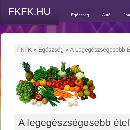
FKFK.HU
Egészség
Autó
Ját
FKFK
»
Egészség
»
A Legegészségesebb É
A legegészségesebb éte