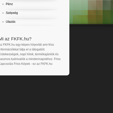
Pénz
Szépség
Utazás
Mi az FKFK.hu?
Az FKFK.hu egy képes hírportál ami friss
nformációkkal látja el a látogatóit.
Érdekességek, napi hírek, termékajánlók és
hasznos tudnivalók a mindennapokhoz. Friss
Kapcsolás Friss Képek - ez az FKFK.hu