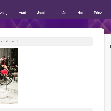
zség
Autó
Játék
Lakás
Net
Pénz
yi Dekorációk