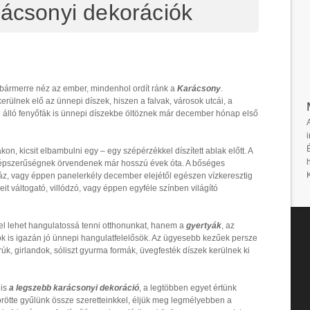
rácsonyi dekorációk
 bármerre néz az ember, mindenhol ordít ránk a
Karácsony
.
ülnek elő az ünnepi díszek, hiszen a falvak, városok utcái, a
 álló fenyőfák is ünnepi díszekbe öltöznek már december hónap első
i
n, kicsit elbambulni egy – egy szépérzékkel díszített ablak előtt. A
épszerűségnek örvendenek már hosszú évek óta. A bőséges
áz, vagy éppen panelerkély december elejétől egészen vízkeresztig
it váltogató, villódzó, vagy éppen egyféle színben világító
el lehet hangulatossá tenni otthonunkat, hanem a
gyertyák
, az
k is igazán jó ünnepi hangulatfelelősök. Az ügyesebb kezűek persze
úk, girlandok, sóliszt gyurma formák, üvegfesték díszek kerülnek ki
 is
a legszebb karácsonyi dekoráció
, a legtöbben egyet értünk
örötte gyűlünk össze szeretteinkkel, éljük meg legmélyebben a