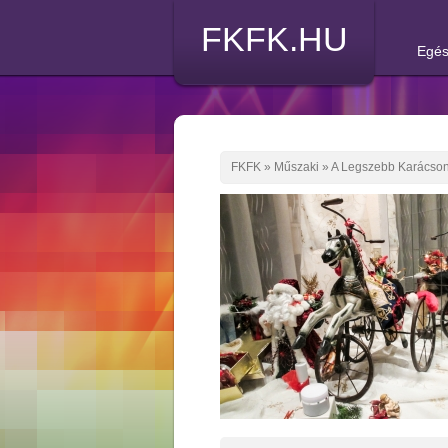
FKFK.HU
Egés
FKFK
»
Műszaki
»
A Legszebb Karácson