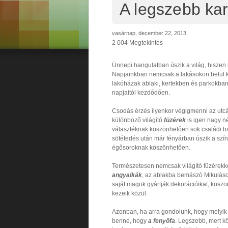
A legszebb ka
vasárnap, december 22, 2013
2 004 Megtekintés
Ünnepi hangulatban úszik a világ, hiszen
Napjainkban nemcsak a lakásokon belül ker
lakóházak ablaki, kertekben és parkokban
napjaitól kezdődően.
Csodás érzés ilyenkor végigmenni az utcáko
különböző világító
füzérek
is igen nagy n
választéknak köszönhetően sok családi h
sötétedés után már fényárban úszik a színe
égősoroknak köszönhetően.
Természetesen nemcsak világító füzérekk
angyalkák
, az ablakba bemászó Mikuláso
saját maguk gyártják dekorációikat, koszor
kezeik közül.
Azonban, ha arra gondolunk, hogy melyik
benne, hogy
a fenyőfa
. Legszebb, mert k