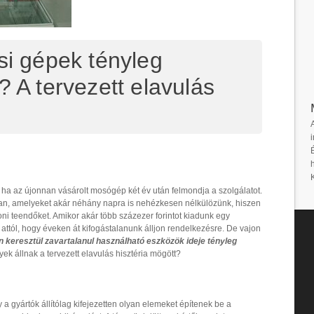
si gépek tényleg
? A tervezett elavulás
i
 ha az újonnan vásárolt mosógép két év után felmondja a szolgálatot.
n, amelyeket akár néhány napra is nehézkesen nélkülözünk, hiszen
honi teendőket. Amikor akár több százezer forintot kiadunk egy
l attól, hogy éveken át kifogástalanunk álljon rendelkezésre. De vajon
 keresztül zavartalanul használható eszközök ideje tényleg
k állnak a tervezett elavulás hisztéria mögött?
a gyártók állítólag kifejezetten olyan elemeket építenek be a