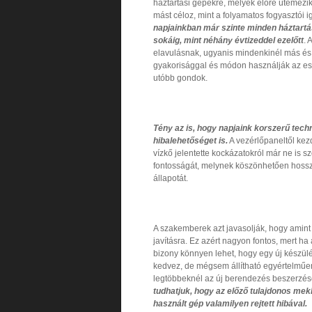
háztartási gépekre, melyek előre ütemezik
mást céloz, mint a folyamatos fogyasztói
napjainkban már szinte minden háztart
sokáig, mint néhány évtizeddel ezelőtt
. 
elavulásnak, ugyanis mindenkinél más és 
gyakorisággal és módon használják az es
utóbb gondok.
Tény az is, hogy napjaink korszerű tech
hibalehetőséget is.
A vezérlőpaneltől kez
vízkő jelentette kockázatokról már ne is 
fontosságát, melynek köszönhetően hossz
állapotát.
A szakemberek azt javasolják, hogy amint
javításra. Ez azért nagyon fontos, mert h
bizony könnyen lehet, hogy egy új készül
kedvez, de mégsem állítható egyértelműen
legtöbbeknél az új berendezés beszerzé
tudhatjuk, hogy az előző tulajdonos mek
használt gép valamilyen rejtett hibával.