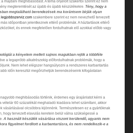
 a majdani meghibásodást. A téma önjelölt szakértői szerint ez nem
 igény megteremtését az újabb és újabb készülékekre.
Tény, hogy a
ásban megtalálható berendezések ma korántsem bírják olyan
A
legjobbszerviz.com
szakembere szerint ez nem nevezhető tervezett
más időpontban jelentkeznek eltérő problémák. A háztartások eltérő
zközöket, és ennek megfelelően fordulhatnak elő azokkal előbb vagy
nológiái a kényelem mellett sajnos magukban rejtik a többféle
dve a legapróbb alkatrészekig előfordulhatnak problémák, hogy a
szóljunk. Nem lehet elégszer hangsúlyozni a rendszeres karbantartás
abb időn keresztül megőrizhetjük berendezéseink kifogástalan
 nagyobb meghibásodás történik, érdemes egy árajánlatot kérni a
a a vételár 60 százalékát meghaladó kiadásra lehet számítani, akkor
ék vásárlásával olcsóbbra kijönnénk. Természetesen ez a gyártóknak
, hogy tervezett elavulás keretein belül válna szükségessé a
se.
A használt készülék vásárlása viszont kerülendő, ugyanis nem
kora figyelmet fordított a karbantartásra, és nem rendelkezik-e a