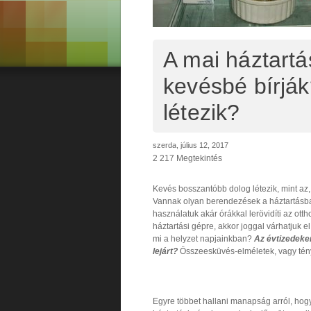
A mai háztartá
kevésbé bírják
létezik?
szerda, július 12, 2017
2 217 Megtekintés
Kevés bosszantóbb dolog létezik, mint az,
Vannak olyan berendezések a háztartásba
használatuk akár órákkal lerövidíti az ott
háztartási gépre, akkor joggal várhatjuk e
mi a helyzet napjainkban?
Az évtizedeken
lejárt?
Összeesküvés-elméletek, vagy ténye
Egyre többet hallani manapság arról, hogy 