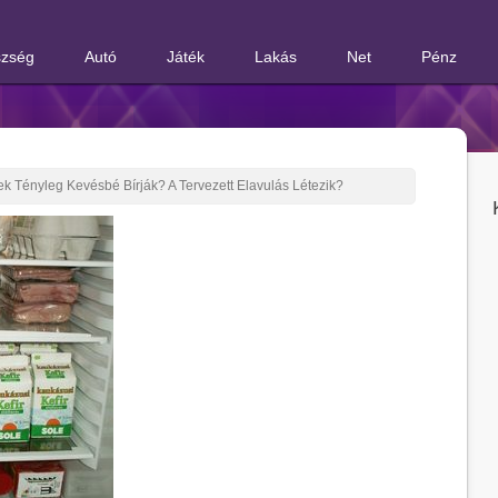
zség
Autó
Játék
Lakás
Net
Pénz
ek Tényleg Kevésbé Bírják? A Tervezett Elavulás Létezik?