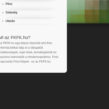
Pénz
Szépség
Utazás
Mi az FKFK.hu?
Az FKFK.hu egy képes hírportál ami friss
nformációkkal látja el a látogatóit.
Érdekességek, napi hírek, termékajánlók és
hasznos tudnivalók a mindennapokhoz. Friss
Kapcsolás Friss Képek - ez az FKFK.hu