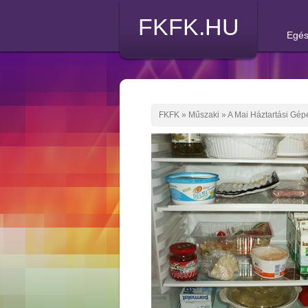
FKFK.HU
Egés
FKFK
»
Műszaki
»
A Mai Háztartási Gép