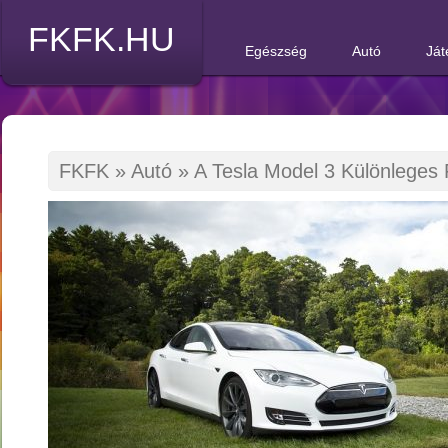
FKFK.HU
Egészség
Autó
Ját
FKFK
»
Autó
»
A Tesla Model 3 Különleges 