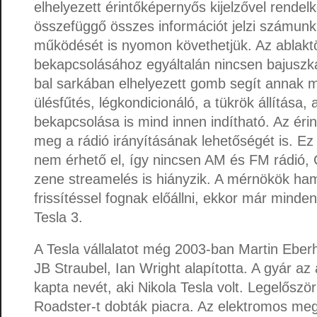
elhelyezett érintőképernyős kijelzővel rendelk
összefüggő összes információt jelzi számunk
működését is nyomon követhetjük. Az ablaktö
bekapcsolásához egyáltalán nincsen bajuszkap
bal sarkában elhelyezett gomb segít annak 
ülésfűtés, légkondicionáló, a tükrök állítása
bekapcsolása is mind innen indítható. Az érin
meg a rádió irányításának lehetőségét is. E
nem érhető el, így nincsen AM és FM rádió, 
zene streamelés is hiányzik. A mérnökök h
frissítéssel fognak előállni, ekkor már minde
Tesla 3.
A Tesla vállalatot még 2003-ban Martin Eber
JB Straubel, Ian Wright alapította. A gyár az a
kapta nevét, aki Nikola Tesla volt. Legelőszö
Roadster-t dobták piacra. Az elektromos meg