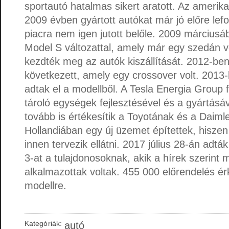
sportautó hatalmas sikert aratott. Az amerik
2009 évben gyártott autókat már jó előre lefog
piacra nem igen jutott belőle. 2009 márciusáb
Model S változattal, amely már egy szedán vo
kezdték meg az autók kiszállítását. 2012-be
következett, amely egy crossover volt. 2013
adtak el a modellből. A Tesla Energia Group f
tároló egységek fejlesztésével és a gyártásáv
tovább is értékesítik a Toyotának és a Daim
Hollandiában egy új üzemet építettek, hiszen
innen tervezik ellátni. 2017 július 28-án adtá
3-at a tulajdonosoknak, akik a hírek szerint 
alkalmazottak voltak. 455 000 előrendelés ér
modellre.
Kategóriák:
autó