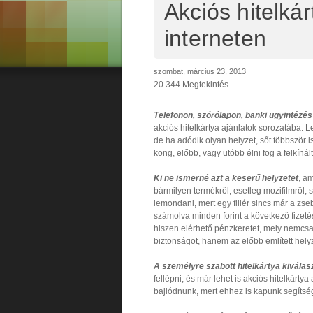
Akciós hitelkár
interneten
szombat, március 23, 2013
20 344 Megtekintés
Telefonon, szórólapon, banki ügyintézés
akciós hitelkártya ajánlatok sorozatába. L
de ha adódik olyan helyzet, sőt többször 
kong, előbb, vagy utóbb élni fog a felkíná
Ki ne ismerné azt a keserű helyzetet
, a
bármilyen termékről, esetleg mozifilmről, 
lemondani, mert egy fillér sincs már a zs
számolva minden forint a következő fizetés
hiszen elérhető pénzkeretet, mely nemcsa
biztonságot, hanem az előbb említett hely
A személyre szabott hitelkártya kiválas
fellépni, és már lehet is akciós hitelkárty
bajlódnunk, mert ehhez is kapunk segítsé