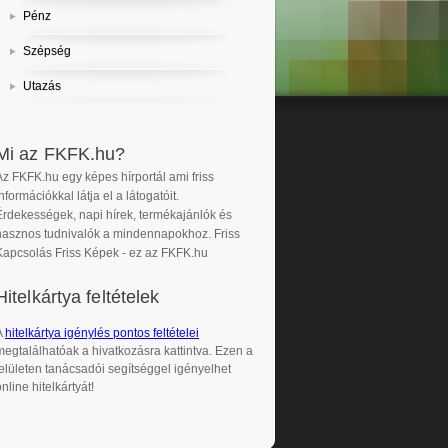
Pénz
Szépség
Utazás
Mi az FKFK.hu?
Az FKFK.hu egy képes hírportál ami friss
nformációkkal látja el a látogatóit.
Érdekességek, napi hírek, termékajánlók és
hasznos tudnivalók a mindennapokhoz. Friss
Kapcsolás Friss Képek - ez az FKFK.hu
Hitelkártya feltételek
A
hitelkártya igénylés pontos feltételei
megtalálhatóak a hivatkozásra kattintva. Ezen a
felületen tanácsadói segítséggel igényelhet
nline hitelkártyát!