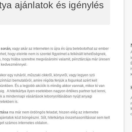
tya ajánlatok és igénylés
 során,
vagy akár az interneten is újra és újra belebotolhat az ember
ehet, hogy eleinte nem is szentel figyelmet a felkínált lehetőségnek,
i
is, hogy hiába szeretne megvásárolni valamit, pénztárcája már üresen
lt kedvezménnyel.
mikor egy ruháról, műszaki cikkről, könyvről, vagy legyen szó
színházi bemutatóról, amire régóta fenjük a fogunkat azért kell
ebünkben. És a legjobb akciók is mindig akkor vannak, mikor ki van
ig. A hitelkártya ilyen esetekben nagyon értékes partner tud lenni,
k a mindennapi vásárlások lebonyolításában nyújt anyagi
zetekben is.
ztása
ma már nem ördöngös feladat, hiszen elég az internetre
o
a ajánlatok közt böngészni. Sőt, hitelkártya összehasonlítással sem kell
get számos internetes oldalon.