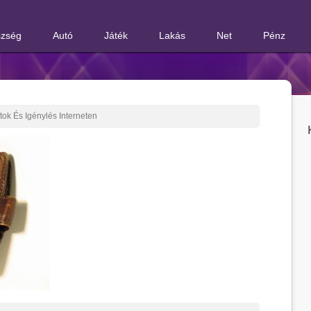
zség
Autó
Játék
Lakás
Net
Pénz
atok És Igénylés Interneten