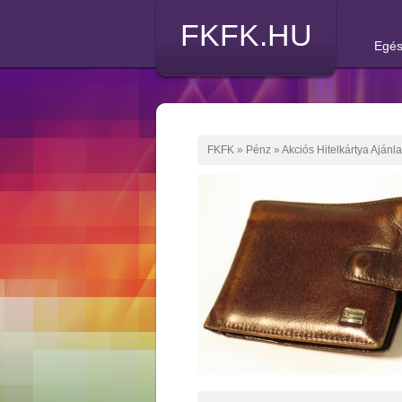
FKFK.HU
Egés
FKFK
»
Pénz
»
Akciós Hitelkártya Ajánl