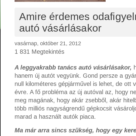
Amire érdemes odafigyel
autó vásárlásakor
vasárnap, október 21, 2012
1 831 Megtekintés
A leggyakrabb tanács autó vásárlásakor,
h
hanem új autót vegyünk. Gond persze a gyári 
null kilométeres gépjárművel is lehet, de ott 
évre. A fő probléma az új autóval az, hogy 
meg magának, hogy akár zsebből, akár hitelbő
több milliós nagyságrendű gépkocsit vásárolj
marad a használt autók piaca.
Ma már arra sincs szükség, hogy egy ker