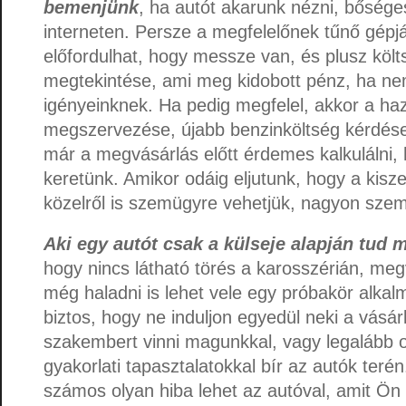
bemenjünk
, ha autót akarunk nézni, bősége
interneten. Persze a megfelelőnek tűnő gépj
előfordulhat, hogy messze van, és plusz költ
megtekintése, ami meg kidobott pénz, ha ne
igényeinknek. Ha pedig megfelel, akkor a ha
megszervezése, újabb benzinköltség kérdése 
már a megvásárlás előtt érdemes kalkulálni, 
keretünk. Amikor odáig eljutunk, hogy a kisz
közelről is szemügyre vehetjük, nagyon szemf
Aki egy autót csak a külseje alapján tud m
hogy nincs látható törés a karosszérián, me
még haladni is lehet vele egy próbakör alkal
biztos, hogy ne induljon egyedül neki a vás
szakembert vinni magunkkal, vagy legalább o
gyakorlati tapasztalatokkal bír az autók terén
számos olyan hiba lehet az autóval, amit Ön