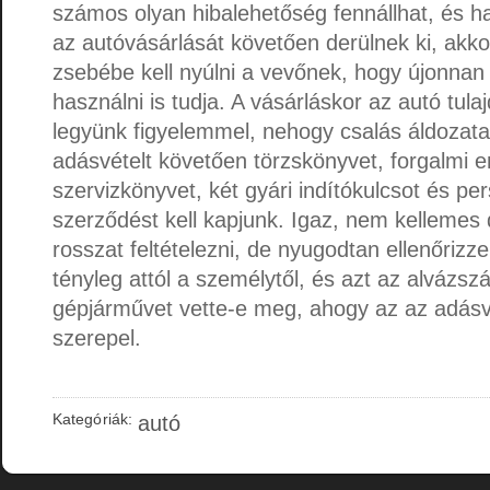
számos olyan hibalehetőség fennállhat, és h
az autóvásárlását követően derülnek ki, akk
zsebébe kell nyúlni a vevőnek, hogy újonnan 
használni is tudja. A vásárláskor az autó tula
legyünk figyelemmel, nehogy csalás áldozatai
adásvételt követően törzskönyvet, forgalmi e
szervizkönyvet, két gyári indítókulcsot és pe
szerződést kell kapjunk. Igaz, nem kellemes 
rosszat feltételezni, de nyugodtan ellenőrizze 
tényleg attól a személytől, és azt az alváz
gépjárművet vette-e meg, ahogy az az adásv
szerepel.
Kategóriák:
autó