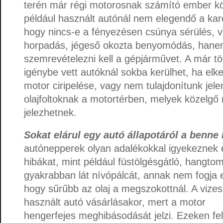
terén már régi motorosnak számító ember kö
például használt autónál nem elegendő a karo
hogy nincs-e a fényezésen csúnya sérülés, v
horpadás, jégeső okozta benyomódás, hanem
szemrevételezni kell a gépjárművet. A már töb
igénybe vett autóknál sokba kerülhet, ha elke
motor ciripelése, vagy nem tulajdonítunk jel
olajfoltoknak a motortérben, melyek közelg
jelezhetnek.
Sokat elárul egy autó állapotáról a benne 
autónepperek olyan adalékokkal igyekeznek e
hibákat, mint például füstölgésgátló, hangtom
gyakrabban lát nívópálcát, annak nem fogja el
hogy sűrűbb az olaj a megszokottnál. A vizes 
használt autó vásárlásakor, mert a motor
hengerfejes meghibásodását jelzi. Ezeken f