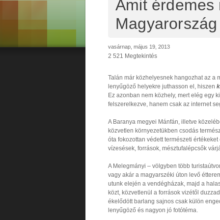
Amit érdemes
Magyarország
vasárnap, május 19, 2013
2 521 Megtekintés
Talán már közhelyesnek hangozhat az a m
lenyűgöző helyekre juthasson el, hiszen
k
Ez azonban nem közhely, mert elég egy kics
felszerelkezve, hanem csak az internet se
A Baranya megyei Mánfán, illetve közelé
közvetlen környezetükben csodás természe
óta fokozottan védett természeti értékeket
vízesések, források, mésztufalépcsők várj
A Melegmányi – völgyben több turistaútvo
vagy akár a magyarszéki úton levő étterem
utunk elején a vendégházak, majd a halast
közt, közvetlenül a források vizétől duzza
ékelődött barlang sajnos csak külön enged
lenyűgöző és nagyon jó fotótéma.