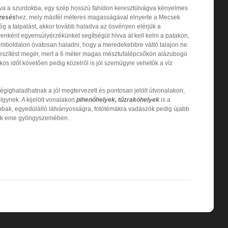
lva a szurdokba, egy szép hosszú fahídon keresztülvágva kényelmes
zesés
hez, mely másfél méteres magasságával elnyerte a Mecsek
g a talpalást, akkor tovább haladva az ösvényen elérjük a
yenként egyensúlyérzékünket segítségül hívva át kell kelni a patakon,
a domboldalon óvatosan haladni, hogy a meredekebbre váltó talajon ne
feszítést megér, mert a 6 méter magas mésztufalépcsőkön alázubogó
os időt követően pedig közelről is jól szemügyre vehetők a víz
égighaladhatnak a jól megtervezett és pontosan jelölt útvonalakon,
lgynek. A kijelölt vonalakon
pihenőhelyek, tűzrakóhelyek
is a
abbak, egyedülálló látványosságra, fotótémákra vadászók pedig újabb
zánk eme gyöngyszemében.