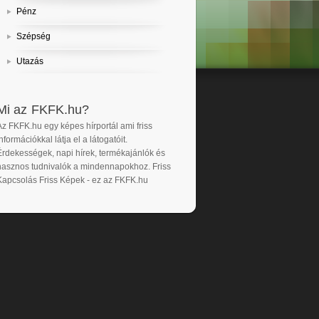
Pénz
Szépség
Utazás
Mi az FKFK.hu?
Az FKFK.hu egy képes hírportál ami friss
nformációkkal látja el a látogatóit.
Érdekességek, napi hírek, termékajánlók és
hasznos tudnivalók a mindennapokhoz. Friss
Kapcsolás Friss Képek - ez az FKFK.hu