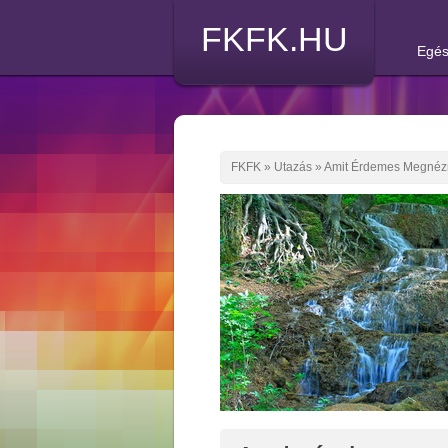
FKFK.HU
Egés
FKFK
»
Utazás
»
Amit Érdemes Megnéz