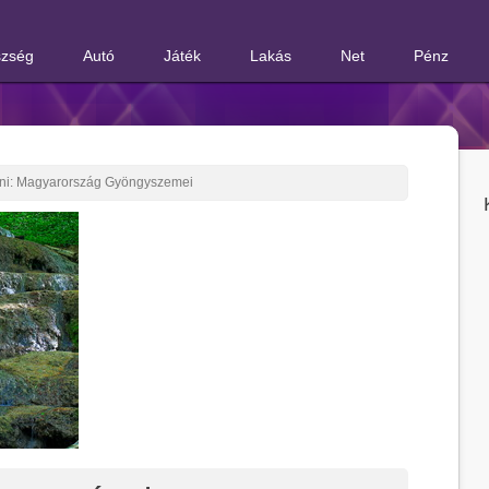
zség
Autó
Játék
Lakás
Net
Pénz
ni: Magyarország Gyöngyszemei