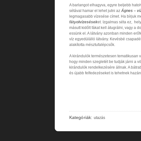
A barlangot elhagyva, egyre beljebb hato
sétával hamar el lehet jutni az
Ágnes – ví
legmagasabb vízesése címet. Ha bírjuk mé
fátyolvízesések
et. Izgalmas séta ez, hel
másutt kidőlt fákat kell átugrálni, vagy 
essünk el. A látvány azonban minden erő
víz egyedülálló látvány. Kevésbé csapadék
alakította mésztufalépcsők.
A kirándulók természetesen tematikusan v
hogy minden szegletét be tudják járni a vö
kirándulók rendelkezésére állnak. A bátr
és újabb felfedezéseket is tehetnek ha
Kategóriák:
utazás