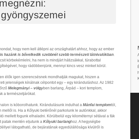
 megnézni:
 gyöngyszemei
ondat, hogy nem kell átlépni az országhatárt ahhoz, hogy az ember
is hazánk is bővelkedik szebbnél szebb természeti látnivalókban
.
it körbekémlelni, ha nem is mindjárt hátizsákkal, túrabottal
i
gítségével, hogy rádöbbenjünk, mennyi kincs vesz minket körül.
ben élők igen szerencsésnek mondhatják magukat, hiszen a
ti jelenségek kínálnak célpontot egy – egy kiránduláshoz. Az 1982
 őrző
Melegmányi – völgy
ben barlang, Árpád – kori templom,
ák a természetjárókat.
nalon is kóborolhatunk. Kirándulásunk indulhat a
Mánfai templom
tól,
 mellől is. Ha a Kőlyuki betérőnél parkolunk le autónkkal, akkor
ó mellett fogunk elhaladni. Körülbelül egy kilométernyi sétával a fák
dt patak mentén eljutunk a
Kőlyuki barlang
hoz. A hegységbe
éllyel látogatható, de bejáratának egyedülállósága kívülről is