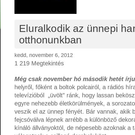
Eluralkodik az ünnepi ha
otthonunkban
kedd, november 6, 2012
1 219 Megtekintés
Még csak november hó második hetét írj
helyről, főként a boltok polcairól, a rádiós hí
televízióból „üvölt” ránk, hogy lassan bekös
egyre nehezebb életkörülmények, a sorozato
veszik el az ünnep fényét. Bár vannak, akik
fejcsóválva lépnek arrébb a különböző dekor
kínáló állványoktól, de népesebb azoknak a 