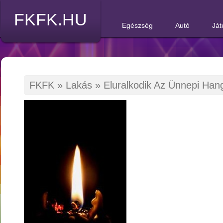
FKFK.HU
Egészség
Autó
Ját
FKFK
»
Lakás
»
Eluralkodik Az Ünnepi Han