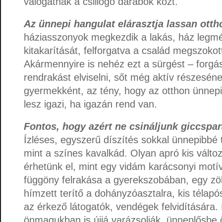
válogatnak a csillogó darabok közt.
Az ünnepi hangulat elárasztja lassan ott
háziasszonyok megkezdik a lakás, ház legm
kitakarítását, felforgatva a család megszokott
Akármennyire is nehéz ezt a sürgést – forgás
rendrakást elviselni, sőt még aktív részesének
gyermekként, az tény, hogy az otthon ünnepi
lesz igazi, ha igazán rend van.
Fontos, hogy azért ne csináljunk giccspa
Ízléses, egyszerű díszítés sokkal ünnepibbé 
mint a színes kavalkád. Olyan apró kis változ
érhetünk el, mint egy vidám karácsonyi motí
függöny felrakása a gyerekszobában, egy zö
hímzett terítő a dohányzóasztalra, kis télapó
az érkező látogatók, vendégek felvidítására
önmagukban is újjá varázsolják, ünneplősbe ö