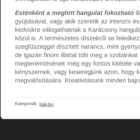
Esténként a meghitt hangulat fokozható
il
gyújtásával, vagy akik szeretik az intenzív és
kedvükre válogathatnak a Karácsony hangulat
közül is. A természetes díszekről se feledke
szegfűszeggel díszített narancs, mint gyerty
de igazán finom illattal tölti meg a szobánkat
megteremtésének még egy fontos kitétele va
kényszernek, vagy keseregjünk azon, hogy k
megvalósítására. Kreativitásunk minden bajr
Kategóriák:
lakás