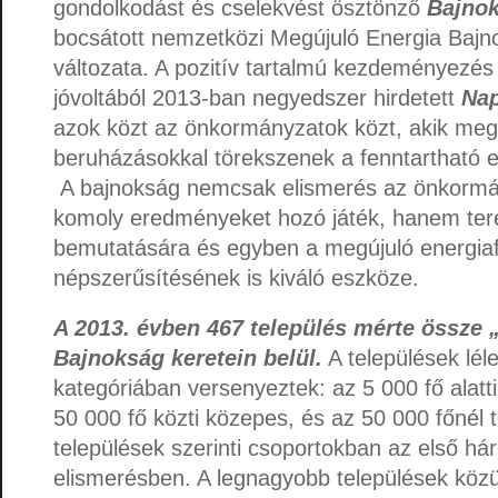
gondolkodást és cselekvést ösztönző
Bajno
bocsátott nemzetközi Megújuló Energia Bajn
változata. A pozitív tartalmú kezdeményezés
jóvoltából 2013-ban negyedszer hirdetett
Na
azok közt az önkormányzatok közt, akik megv
beruházásokkal törekszenek a fenntartható 
A bajnokság nemcsak elismerés az önkormá
komoly eredményeket hozó játék, hanem tere
bemutatására és egyben a megújuló energia
népszerűsítésének is kiváló eszköze.
A 2013. évben 467 település mérte össze 
Bajnokság keretein belül.
A települések lél
kategóriában versenyeztek: az 5 000 fő alatti
50 000 fő közti közepes, és az 50 000 főnél 
települések szerinti csoportokban az első há
elismerésben. A legnagyobb települések közü