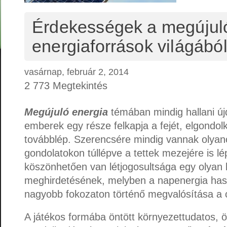
Érdekességek a megújul
energiaforrások világábó
vasárnap, február 2, 2014
2 773 Megtekintés
Megújuló energia
témában mindig hallani ú
emberek egy része felkapja a fejét, elgondolk
továbblép. Szerencsére mindig vannak olyano
gondolatokon túllépve a tettek mezejére is l
köszönhetően van létjogosultsága egy olyan
meghirdetésének, melyben a napenergia has
nagyobb fokozaton történő megvalósítása a c
A játékos formába öntött környezettudatos, ö