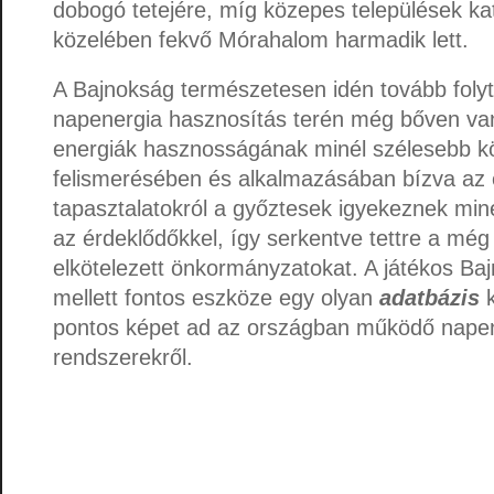
dobogó tetejére, míg közepes települések ka
közelében fekvő Mórahalom harmadik lett.
A Bajnokság természetesen idén tovább folyt
napenergia hasznosítás terén még bőven van
energiák hasznosságának minél szélesebb k
felismerésében és alkalmazásában bízva az
tapasztalatokról a győztesek igyekeznek min
az érdeklődőkkel, így serkentve tettre a még
elkötelezett önkormányzatokat. A játékos Ba
mellett fontos eszköze egy olyan
adatbázis
k
pontos képet ad az országban működő napen
rendszerekről.