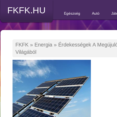
FKFK.HU
Egészség
Autó
Ját
FKFK
»
Energia
»
Érdekességek A Megújuló
Világából