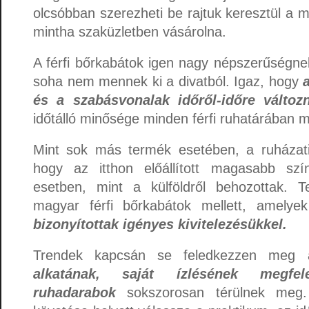
olcsóbban szerezheti be rajtuk keresztül a 
mintha szaküzletben vásárolna.
A férfi bőrkabátok igen nagy népszerűségne
soha nem mennek ki a divatból. Igaz, hogy
és a szabásvonalak időről-időre változ
időtálló minősége minden férfi ruhatárában m
Mint sok más termék esetében, a ruházati 
hogy az itthon előállított magasabb szí
esetben, mint a külföldről behozottak. 
magyar férfi bőrkabátok mellett, amely
bizonyítottak igényes kivitelezésükkel.
Trendek kapcsán se feledkezzen meg 
alkatának, saját ízlésének megfel
ruhadarabok
sokszorosan térülnek meg. 