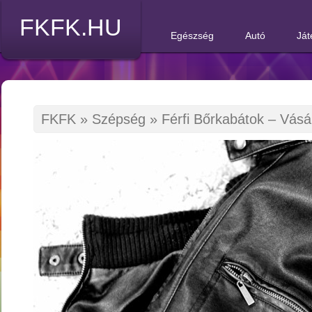
FKFK.HU
Egészség
Autó
Ját
FKFK
»
Szépség
»
Férfi Bőrkabátok – Vásár