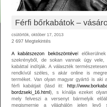
Férfi bőrkabátok – vásáro
csütörtök, október 17, 2013
2 697 Megtekintés
A kabátszezon beköszöntéve
l előkerülne
szekrényből, de sokan vannak úgy vele,
kabáttal indítják. A választék természetesen
rendkívül széles, s akár online is megr
terméket. Van olyan magyar gyártó is aki az
férfi kabátjait (lásd itt:
http://www.borkabat
bordzseki_16.html
), s kínálja ezeket oly
mely felveszi a versenyt bármelyik előá
megismernie a világhálón jelen levő sz