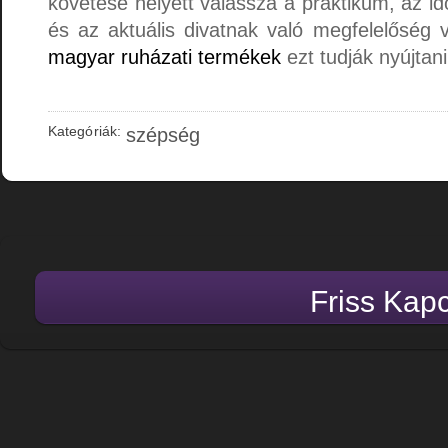
követése helyett válassza a praktikum, az idő
és az aktuális divatnak való megfelelőség 
magyar ruházati termékek
ezt tudják nyújtan
Kategóriák:
szépség
Friss Kap