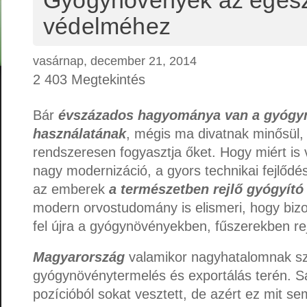
Gyógynövények az egés
védelméhez
vasárnap, december 21, 2014
2 403 Megtekintés
Bár
évszázados hagyománya van a gyógy
használatának
, mégis ma divatnak minősül, 
rendszeresen fogyasztja őket. Hogy miért is 
nagy modernizáció, a gyors technikai fejlődés 
az emberek
a természetben rejlő gyógyító
modern orvostudomány is elismeri, hogy biz
fel újra a gyógynövényekben, fűszerekben rej
Magyarország
valamikor nagyhatalomnak sz
gyógynövénytermelés és exportálás terén. S
pozícióból sokat vesztett, de azért ez mit se