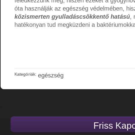
feledkezzünk meg, hiszen ezeket a gyógynö
óta használják az egészség védelmében, hi
közismerten gyulladáscsökkentő hatású
,
hatékonyan tud megküzdeni a baktériumokka
Kategóriák:
egészség
Friss Kap