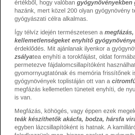
értékből, hogy valóban
gyógynövényekben 
hazánk, mert közel 200 olyan gyógynövény te
gyógyászati célra alkalmas.
Így télvíz idején természetesen a
megfázás, 
kellemetlenségeket enyhítő gyógynövény
érdeklődés. Mit ajánlanak ilyenkor a gyógyn
zsálya
tea enyhíti a torokfájást, oldat formáb
permetezve fájdalomcsillapítóként használhat
gyomornyugtatónak és memória frissítőnek is
gyógynövények toplistáján ott van a
citromf
megfázás kellemetlen tüneteit enyhíti, de nyu
is van.
Megfázás, köhögés, vagy éppen ezek megel
teák készíthetők akácfa, bodza, hársfa vi
egyben lázcsillapítóként is hatnak. A kamillár