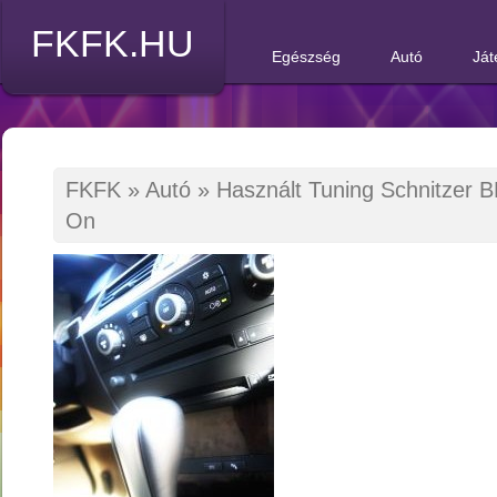
FKFK.HU
Egészség
Autó
Ját
FKFK
»
Autó
»
Használt Tuning Schnitzer
On