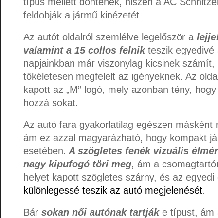
típus mellett döntenek, hiszen a AC Schnitze
feldobják a jármű kinézetét.
Az autót oldalról szemlélve legelőször a
lejj
valamint a 15 collos felnik
teszik egyedivé 
napjainkban már viszonylag kicsinek számít,
tökéletesen megfelelt az igényeknek. Az olda
kapott az „M” logó, mely azonban tény, hog
hozzá sokat.
Az autó fara gyakorlatilag egészen másként n
ám ez azzal magyarázható, hogy kompakt já
esetében.
A szögletes fenék vizuális élmé
nagy kipufogó töri meg
, ám a csomagtartón
helyet kapott szögletes szárny, és az egyed
különlegessé teszik az autó megjelenését
.
Bár
sokan női autónak tartják
e típust, ám