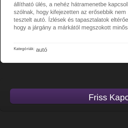
állítható ülés, a nehéz hátramenetbe kapcsol
szólnak, hogy kifejezetten az erősebbik ne
tesztelt autó. Ízlések és tapasztalatok eltérő
hogy a járgány a márkától megszokott minősé
Kategóriák:
autó
Friss Kap