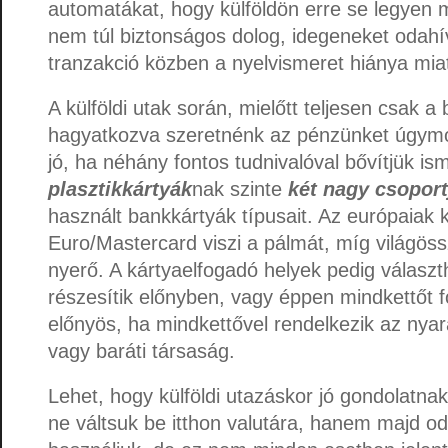
automatákat, hogy külföldön erre se legyen 
nem túl biztonságos dolog, idegeneket odahí
tranzakció közben a nyelvismeret hiánya miat
A külföldi utak során, mielőtt teljesen csak a
hagyatkozva szeretnénk az pénzünket úgymo
jó, ha néhány fontos tudnivalóval bővítjük is
plasztikkártyák
nak szinte
két nagy csoport
használt bankkártyák típusait. Az európaiak
Euro/Mastercard viszi a pálmát, míg világös
nyerő. A kártyaelfogadó helyek pedig választ
részesítik előnyben, vagy éppen mindkettőt 
előnyös, ha mindkettővel rendelkezik az nyara
vagy baráti társaság.
Lehet, hogy külföldi utazáskor jó gondolatna
ne váltsuk be itthon valutára, hanem majd od