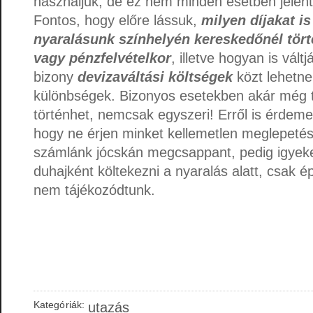
használjuk, de ez nem minden esetben jelent
Fontos, hogy előre lássuk,
milyen díjakat i
nyaralásunk színhelyén kereskedőnél tört
vagy pénzfelvételkor
, illetve hogyan is váltj
bizony
devizaváltási költségek
közt lehetn
különbségek. Bizonyos esetekben akár még t
történhet, nemcsak egyszeri! Erről is érdeme
hogy ne érjen minket kellemetlen meglepetés
számlánk jócskán megcsappant, pedig igyek
duhajként költekezni a nyaralás alatt, csak é
nem tájékozódtunk.
Kategóriák:
utazás