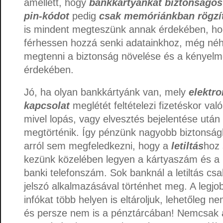
amellett, hogy
bankkártyánkat biztonságos 
pin-kódot
pedig
csak memóriánkban rögzí
is mindent megteszünk annak érdekében, hog
férhessen hozzá senki adatainkhoz, még né
megtenni a biztonság növelése és a kényelm
érdekében.
Jó, ha olyan bankkártyánk van, mely
elektro
kapcsolat
meglétét feltételezi fizetéskor val
mivel lopás, vagy elvesztés bejelentése után 
megtörténik. Így pénzünk nagyobb biztonsá
arról sem megfeledkezni, hogy a
letiltás
hoz 
kezünk közelében legyen a kártyaszám és a 
banki telefonszám. Sok banknál a letiltás cs
jelszó alkalmazásával történhet meg. A legjo
infókat több helyen is eltároljuk, lehetőleg n
és persze nem is a pénztárcában! Nemcsak 