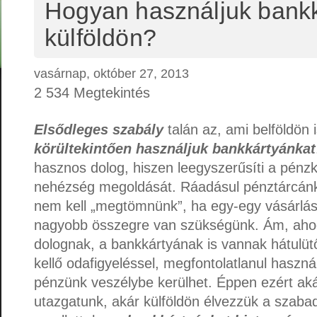
Hogyan használjuk bankk
külföldön?
vasárnap, október 27, 2013
2 534 Megtekintés
Elsődleges szabály
talán az, ami belföldön 
körültekintően használjuk bankkártyánkat
hasznos dolog, hiszen leegyszerűsíti a pénz
nehézség megoldását. Ráadásul pénztárcánka
nem kell „megtömnünk”, ha egy-egy vásárlá
nagyobb összegre van szükségünk. Ám, aho
dolognak, a bankkártyának is vannak hátulüt
kellő odafigyeléssel, megfontolatlanul haszná
pénzünk veszélybe kerülhet. Éppen ezért aká
utazgatunk, akár külföldön élvezzük a szaba