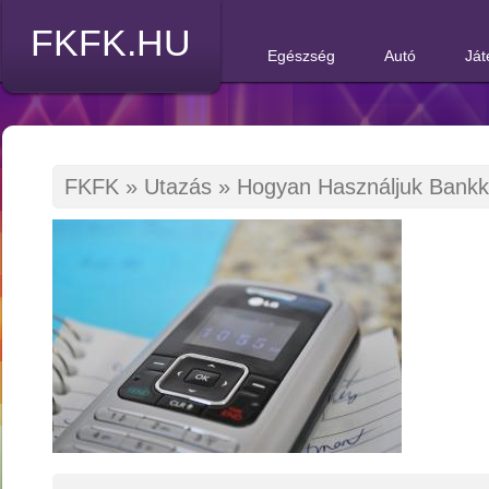
FKFK.HU
Egészség
Autó
Ját
FKFK
»
Utazás
»
Hogyan Használjuk Bankká