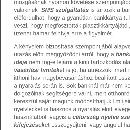
mozgásának nyomon követése szempontjábó
valakinek
SMS szolgáltatás
is tartozik a ba
előfordulhat, hogy a gyanútlan bankkártya t
veszi, hogy megfosztották plasztikkártyájátó
üzenet hamar felhívja erre a figyelmét.
A kényelem biztosítása szempontjából alapvet
utazás előtt meggyőződni arról, hogy a
bank
ideje
nem fog-e lejárni a kinti tartózkodás ala
vásárlási limitek
et is jó, ha átnézzük, mert
itthoni havi nagybevásárláshoz beállított öss
a nyaralás során is. Sok banknál már nem kel
dolgozóinak segítségére várni, mert otthonró
keresztül saját magunk módosíthatjuk limitjei
nyelvleckét is hasznos a nyaralás előtt elvég
használatból, vagyis a
célország nyelve sze
kifejezések
et összegyűjteni, vagy angolul h