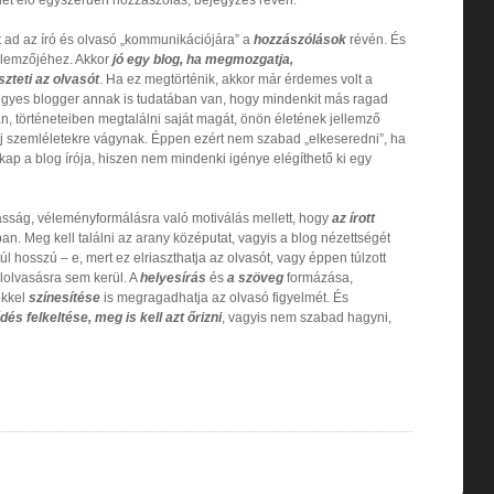
t ad az író és olvasó „kommunikációjára” a
hozzászólások
révén. És
jellemzőjéhez. Akkor
jó egy blog, ha megmozgatja,
teti az olvasót
. Ha ez megtörténik, akkor már érdemes volt a
z ügyes blogger annak is tudatában van, hogy mindenkit más ragad
n, történeteiben megtalálni saját magát, önön életének jellemző
 új szemléletekre vágynak. Éppen ezért nem szabad „elkeseredni”, ha
 kap a blog írója, hiszen nem mindenki igénye elégíthető ki egy
asság, véleményformálásra való motiválás mellett, hogy
az írott
an. Meg kell találni az arany középutat, vagyis a blog nézettségét
 hosszú – e, mert ez elriaszthatja az olvasót, vagy éppen túlzott
lolvasásra sem kerül. A
helyesírás
és
a szöveg
formázása,
ekkel
színesítése
is megragadhatja az olvasó figyelmét. És
s felkeltése, meg is kell azt őrizni
, vagyis nem szabad hagyni,