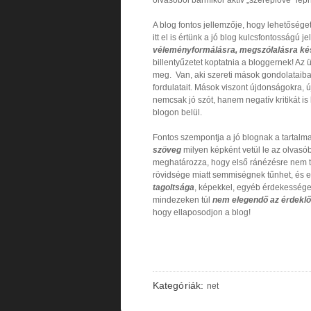
A blog fontos jellemzője, hogy lehetősége
itt el is értünk a jó blog kulcsfontosságú 
véleményformálásra, megszólalásra kész
billentyűzetet koptatnia a bloggernek! A
meg. Van, aki szereti mások gondolataiba
fordulatait. Mások viszont újdonságokra,
nemcsak jó szót, hanem negatív kritikát is
blogon belül.
Fontos szempontja a jó blognak a tartalm
szöveg
milyen képként vetül le az olvasób
meghatározza, hogy első ránézésre nem túl
rövidsége miatt semmiségnek tűnhet, és e
tagoltsága
, képekkel, egyéb érdekesség
mindezeken túl
nem elegendő az érdeklődé
hogy ellaposodjon a blog!
Kategóriák:
net