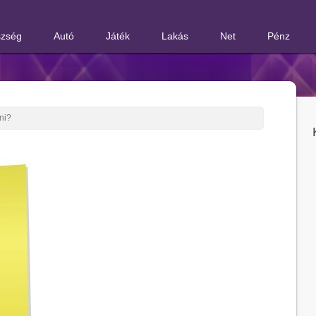
zség
Autó
Játék
Lakás
Net
Pénz
ni?