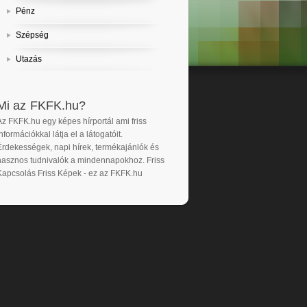
Pénz
Szépség
Utazás
Mi az FKFK.hu?
Az FKFK.hu egy képes hírportál ami friss
nformációkkal látja el a látogatóit.
Érdekességek, napi hírek, termékajánlók és
hasznos tudnivalók a mindennapokhoz. Friss
Kapcsolás Friss Képek - ez az FKFK.hu