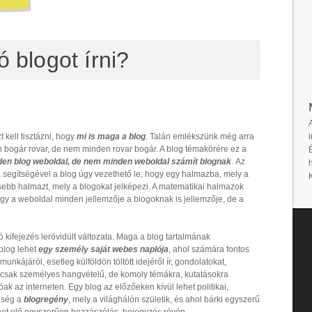
ó blogot írni?
i
 kell tisztázni, hogy
mi is maga a blog
. Talán emlékszünk még arra
n bogár rovar, de nem minden rovar bogár. A blog témakörére ez a
en blog weboldal, de nem minden weboldal számít blognak
. Az
 segítségével a blog úgy vezethető le, hogy egy halmazba, mely a
isebb halmazt, mely a blogokat jelképezi. A matematikai halmazok
gy a weboldal minden jellemzője a blogoknak is jellemzője, de a
ó kifejezés lerövidült változata. Maga a blog tartalmának
 blog lehet
egy személy saját webes naplója
, ahol számára fontos
nkájáról, esetleg külföldön töltött idejéről ír, gondolatokat,
ncsak személyes hangvételű, de komoly témákra, kutatásokra
óak az interneten. Egy blog az előzőeken kívül lehet politikai,
enség a
blogregény
, mely a világhálón születik, és ahol bárki egyszerű
phet elő egyszerűen hozzászólás, bejegyzés révén.