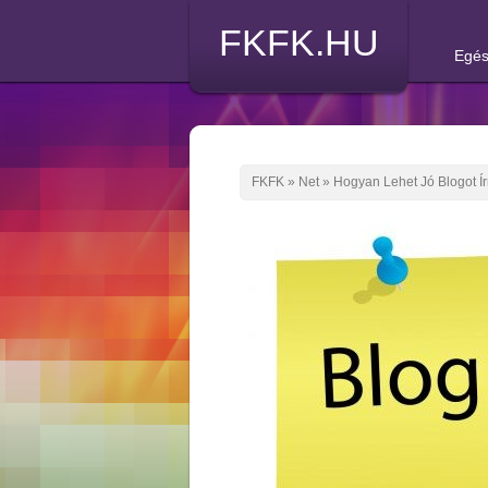
FKFK.HU
Egés
FKFK
»
Net
»
Hogyan Lehet Jó Blogot Ír