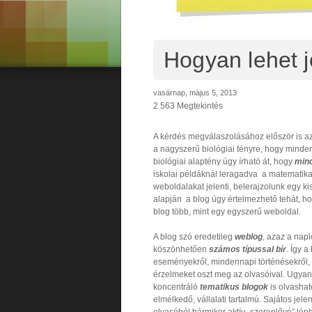
Hogyan lehet j
vasárnap, május 5, 2013
2 563 Megtekintés
A kérdés megválaszolásához először is azt
a nagyszerű biológiai tényre, hogy minde
biológiai alaptény úgy írható át, hogy
mind
iskolai példáknál leragadva a matematika
weboldalakat jelenti, belerajzolunk egy k
alapján a blog úgy értelmezhető tehát, ho
blog több, mint egy egyszerű weboldal.
A blog szó eredetileg
weblog
, azaz a napl
köszönhetően
számos típussal bír
. Így a
eseményekről, mindennapi történésekről, mu
érzelmeket oszt meg az olvasóival. Ugya
koncentráló
tematikus blogok
is olvashat
elmélkedő, vállalati tartalmú. Sajátos jel
olvasóból bármikor aktív „szereplővé” lé