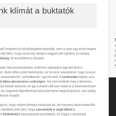
k klímát a buktatók
ítő helyeket és lehetőségeket kerestük, mert a nyár egy kicsit megint
i
kell félni, hogy most már minden reggelt zárt cipőben és meleg
 hőség
, és kezdődhet a hűsölés.
aki cikk beszerzésekor, érdemes utánajárni egy-két fontos
ri, rövid időre szóló beruházás, és ha nem szeretnénk, hogy hosszú
ha szakemberrel „szövetkezve” ugrunk neki. A
szakember
képes arra,
yű klíma beszerzése szükséges
. Ha nem történik meg a felmérés,
nyű klímát veszünk, és így a kívánt célt nem érjük el a berendezéssel.
n és nagyobb teljesítményű készülék kerül megvásárlásra, ami pedig
ozást mutatni.
d el, hogy milyen klímára ruházunk be, de hasznos tanácsokat tőle
döntésre kell jutni, hogy
szeretnénk-e majd fűteni a
yen
kivitelezés
ű berendezést szeretnénk, és maga a szerkezet