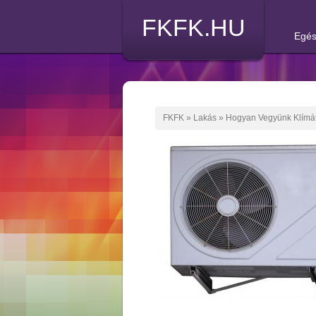
FKFK.HU
Egés
FKFK
»
Lakás
»
Hogyan Vegyünk Klímát 