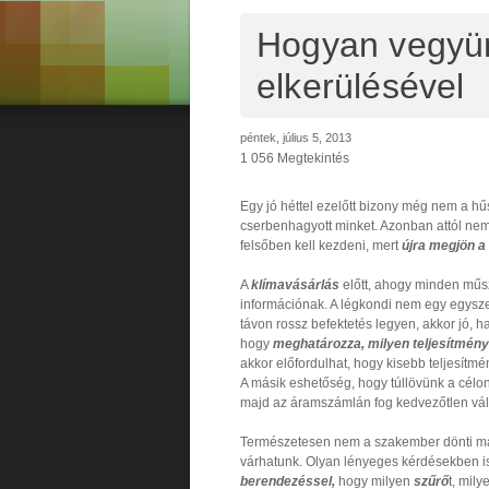
Hogyan vegyün
elkerülésével
péntek, július 5, 2013
1 056 Megtekintés
Egy jó héttel ezelőtt bizony még nem a hűs
cserbenhagyott minket. Azonban attól nem 
felsőben kell kezdeni, mert
újra megjön a
A
klímavásárlás
előtt, ahogy minden műsz
információnak. A légkondi nem egy egysze
távon rossz befektetés legyen, akkor jó, 
hogy
meghatározza, milyen teljesítmén
akkor előfordulhat, hogy kisebb teljesítmé
A másik eshetőség, hogy túllövünk a célo
majd az áramszámlán fog kedvezőtlen vált
Természetesen nem a szakember dönti maj
várhatunk. Olyan lényeges kérdésekben is 
berendezéssel,
hogy milyen
szűrő
t, mil