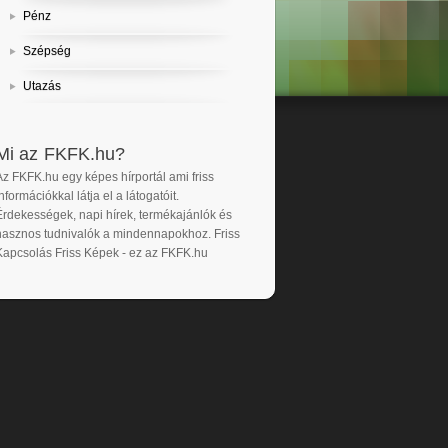
Pénz
Szépség
Utazás
Mi az FKFK.hu?
Az FKFK.hu egy képes hírportál ami friss
nformációkkal látja el a látogatóit.
Érdekességek, napi hírek, termékajánlók és
hasznos tudnivalók a mindennapokhoz. Friss
Kapcsolás Friss Képek - ez az FKFK.hu