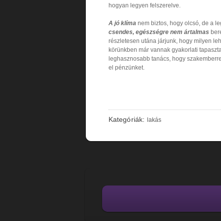
hogyan legyen felszerelve.
A jó klíma
nem biztos, hogy olcsó, de a l
csendes, egészségre nem ártalmas
bere
részletesen utána járjunk, hogy milyen leh
körünkben már vannak gyakorlati tapasztal
leghasznosabb tanács, hogy szakemberrel i
el pénzünket.
Kategóriák:
lakás