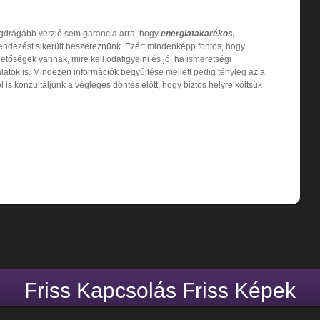
egdrágább verzió sem garancia arra, hogy
energiatakarékos,
ndezést sikerült beszereznünk. Ezért mindenképp fontos, hogy
etőségek vannak, mire kell odafigyelni és jó, ha ismeretségi
atok is. Mindezen információk begyűjtése mellett pedig tényleg az a
s konzultáljunk a végleges döntés előtt, hogy biztos helyre költsük
Friss Kapcsolás Friss Képek