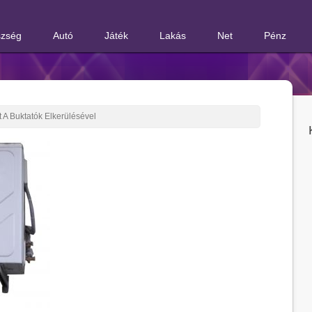
zség
Autó
Játék
Lakás
Net
Pénz
A Buktatók Elkerülésével