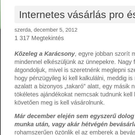
Internetes vásárlás pro é
szerda, december 5, 2012
1 317 Megtekintés
Közeleg a Karácsony
, egyre jobban szorít 
mindennel elkészüljünk az ünnepekre. Nagy f
átgondoljuk, mivel is szeretnénk meglepni sze
hogy pénzügyileg ki kell kalkulálni, meddig i
azalatt a bizonyos „takaró” alatt, egy másik 
tökéletes ajándékokat nemcsak tudnunk kell k
követően meg is kell vásárolnunk.
Már december elején sem egyszerű dolog
munka után, vagy akár hétvégén bevásárlá
rohamszerűen özönlik el az emberek a bevás