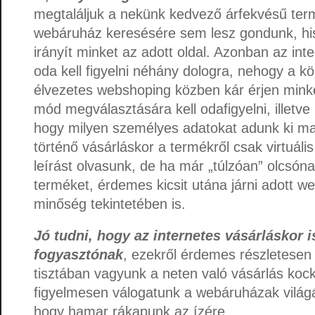
megtaláljuk a nekünk kedvező árfekvésű ter
webáruház keresésére sem lesz gondunk, hi
irányít minket az adott oldal. Azonban az int
oda kell figyelni néhány dologra, nehogy a k
élvezetes webshoping közben kár érjen minket
mód megválasztására kell odafigyelni, illetve 
hogy milyen személyes adatokat adunk ki ma
történő vásárláskor a termékről csak virtuális 
leírást olvasunk, de ha már „túlzóan” olcsóna
terméket, érdemes kicsit utána járni adott w
minőség tekintetében is.
Jó tudni, hogy az internetes vásárláskor i
fogyasztónak
, ezekről érdemes részletesen
tisztában vagyunk a neten való vásárlás kock
figyelmesen válogatunk a webáruházak világá
hogy hamar rákapunk az ízére.