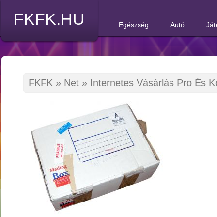
FKFK.HU
Egészség
Autó
Ját
FKFK
»
Net
»
Internetes Vásárlás Pro És K