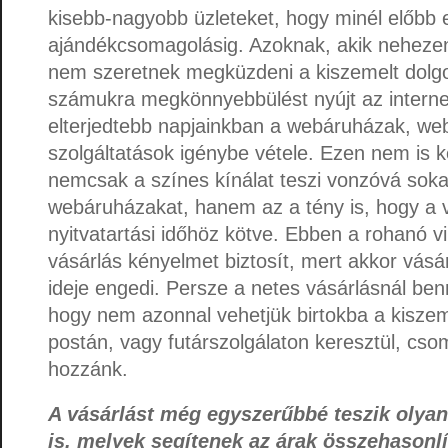
kisebb-nagyobb üzleteket, hogy minél előbb 
ajándékcsomagolásig. Azoknak, akik nehezen 
nem szeretnek megküzdeni a kiszemelt dolgoké
számukra megkönnyebbülést nyújt az interne
elterjedtebb napjainkban a webáruházak, web
szolgáltatások igénybe vétele. Ezen nem is k
nemcsak a színes kínálat teszi vonzóvá sok
webáruházakat, hanem az a tény is, hogy a v
nyitvatartási időhöz kötve. Ebben a rohanó v
vásárlás kényelmet biztosít, mert akkor vásá
ideje engedi. Persze a netes vásárlásnál ben
hogy nem azonnal vehetjük birtokba a kiszem
postán, vagy futárszolgálaton keresztül, cs
hozzánk.
A vásárlást még egyszerűbbé teszik olyan
is, melyek segítenek az árak összehasonl