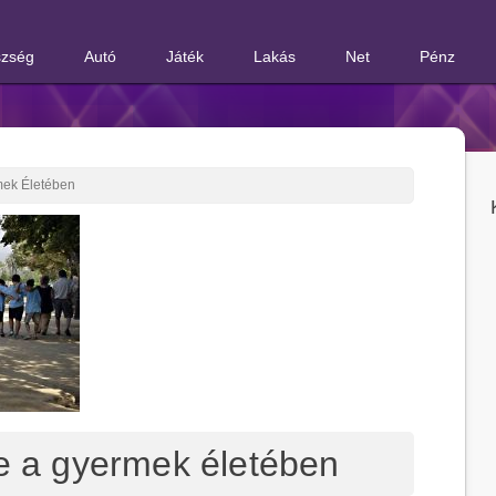
zség
Autó
Játék
Lakás
Net
Pénz
mek Életében
pe a gyermek életében