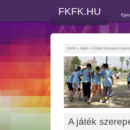
FKFK.HU
Egés
FKFK
»
Játék
»
A Játék Szerepe A Gyer
A játék szere