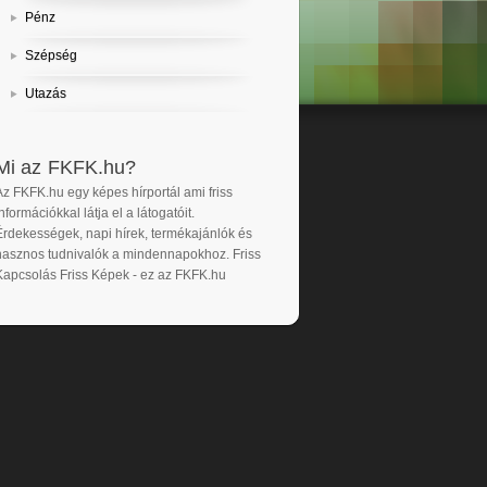
Pénz
Szépség
Utazás
Mi az FKFK.hu?
Az FKFK.hu egy képes hírportál ami friss
nformációkkal látja el a látogatóit.
Érdekességek, napi hírek, termékajánlók és
hasznos tudnivalók a mindennapokhoz. Friss
Kapcsolás Friss Képek - ez az FKFK.hu