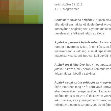
kedd, október 23, 2012
1 766 Megtekintés
Senki nem születik szülőnek
, hiszen akk
állandó dilemmák tarkítják életünket. A g
tarsolyában segítségnek. Gyermekünket ne
neveléssel is felkészíthetjük az életre.
A játék a gyermek fejlődésében fontos s
hanem a gyermek fizikai, értelmi és szociá
visszaköszön a valóság, a saját tapasztal
másokkal viselkedni, hogyan kell együttmű
A játék teszi lehetővé
, hogy megtapasztal
játékot. A közös játék során a kommunikác
folyamatosan bővül a szókincs.
A játék segíti az összefüggések megért
útján ismerheti meg az őt körülvevő környez
elrendezésében, megértésében, tisztázás
fejlődésének is, hiszen játék közben vesz
leküzdésére, és a jó megoldások berögzül
nélkülözhetetlen is az egészséges fejlőd