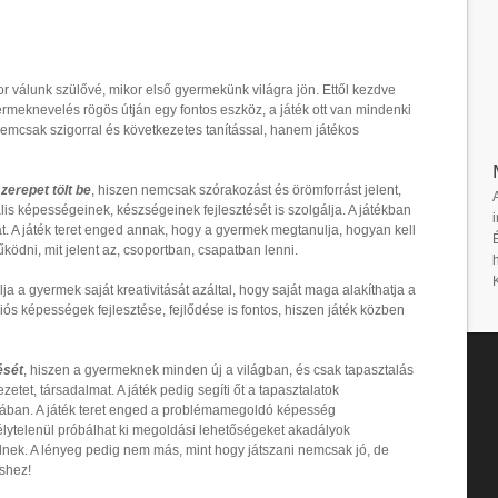
or válunk szülővé, mikor első gyermekünk világra jön. Ettől kezdve
yermeknevelés rögös útján egy fontos eszköz, a játék ott van mindenki
mcsak szigorral és következetes tanítással, hanem játékos
zerepet tölt be
, hiszen nemcsak szórakozást és örömforrást jelent,
lis képességeinek, készségeinek fejlesztését is szolgálja. A játékban
i
at. A játék teret enged annak, hogy a gyermek megtanulja, hogyan kell
ködni, mit jelent az, csoportban, csapatban lenni.
ja a gyermek saját kreativitását azáltal, hogy saját maga alakíthatja a
iós képességek fejlesztése, fejlődése is fontos, hiszen játék közben
ését
, hiszen a gyermeknek minden új a világban, és csak tapasztalás
etet, társadalmat. A játék pedig segíti őt a tapasztalatok
ában. A játék teret enged a problémamegoldó képesség
élytelenül próbálhat ki megoldási lehetőségeket akadályok
nek. A lényeg pedig nem más, mint hogy játszani nemcsak jó, de
éshez!