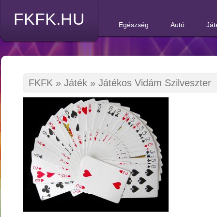
FKFK.HU
Egészség
Autó
Ját
FKFK
»
Játék
»
Játékos Vidám Szilveszter