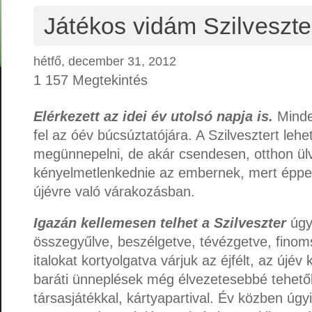
Játékos vidám Szilveszte
hétfő, december 31, 2012
1 157 Megtekintés
Elérkezett az idei év utolsó napja is.
Minde
fel az óév búcsúztatójára. A Szilvesztert lehet
megünnepelni, de akár csendesen, otthon ül
kényelmetlenkednie az embernek, mert éppen
újévre való várakozásban.
Igazán kellemesen telhet a Szilveszter
úgy 
összegyűlve, beszélgetve, tévézgetve, finom
italokat kortyolgatva várjuk az éjfélt, az újé
baráti ünneplések még élvezetesebbé tehetők
társasjátékkal, kártyapartival. Év közben úgy