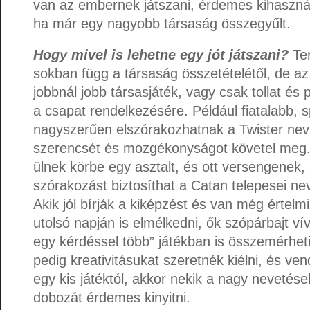
van az embernek játszani, érdemes kihasznál
ha már egy nagyobb társaság összegyűlt.
Hogy mivel is lehetne egy jót játszani?
Te
sokban függ a társaság összetételétől, de az
jobbnál jobb társasjáték, vagy csak tollat és pa
a csapat rendelkezésére. Például fiatalabb, s
nagyszerűen elszórakozhatnak a Twister nevű
szerencsét és mozgékonyságot követel meg.
ülnek körbe egy asztalt, és ott versengenek,
szórakozást biztosíthat a Catan telepesei nev
Akik jól bírják a kiképzést és van még értelm
utolsó napján is elmélkedni, ők szópárbajt ví
egy kérdéssel több” játékban is összemérheti
pedig kreativitásukat szeretnék kiélni, és v
egy kis játéktól, akkor nekik a nagy nevetések
dobozát érdemes kinyitni.