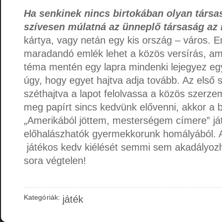
Ha senkinek nincs birtokában olyan társas
szívesen múlatná az ünneplő társaság az 
kártya, vagy netán egy kis ország – város. E
maradandó emlék lehet a közös versírás, ami
téma mentén egy lapra mindenki lejegyez eg
úgy, hogy egyet hajtva adja tovább. Az első s
széthajtva a lapot felolvassa a közös szerze
meg papírt sincs kedvünk elővenni, akkor a 
„Amerikából jöttem, mesterségem címere” ját
előhalászhatók gyermekkorunk homályából. A
játékos kedv kiélését semmi sem akadályozha
sora végtelen!
Kategóriák:
játék