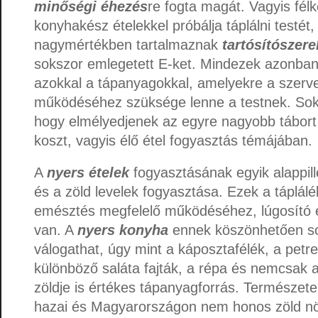
minőségi éhezés
re fogta magát. Vagyis fé
konyhakész ételekkel próbálja táplálni testét
nagymértékben tartalmaznak
tartósítószere
sokszor emlegetett E-ket. Mindezek azonba
azokkal a tápanyagokkal, amelyekre a szerve
működéséhez szüksége lenne a testnek. Soka
hogy elmélyedjenek az egyre nagyobb tábor
koszt, vagyis élő étel fogyasztás témájában.
A
nyers ételek
fogyasztásának egyik alappill
és a zöld levelek fogyasztása. Ezek a táplá
emésztés megfelelő működéséhez, lúgosító és
van. A
nyers konyha
ennek köszönhetően so
válogathat, úgy mint a káposztafélék, a petr
különböző saláta fajták, a répa és nemcsak 
zöldje is értékes tápanyagforrás. Természe
hazai és Magyarországon nem honos zöld nö