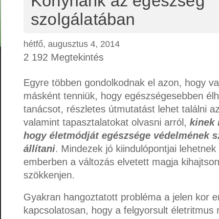
Konyhánk az egészség
szolgálatában
hétfő, augusztus 4, 2014
2 192 Megtekintés
Egyre többen gondolkodnak el azon, hogy vaj
másként tenniük, hogy egészségesebben él
tanácsot, részletes útmutatást lehet találni a
valamint tapasztalatokat olvasni arról,
kinek 
hogy életmódját egészsége védelmének sz
állítani
. Mindezek jó kiindulópontjai lehetne
emberben a változás elvetett magja kihajtso
szökkenjen.
Gyakran hangoztatott probléma a jelen kor 
kapcsolatosan, hogy a felgyorsult életritmus