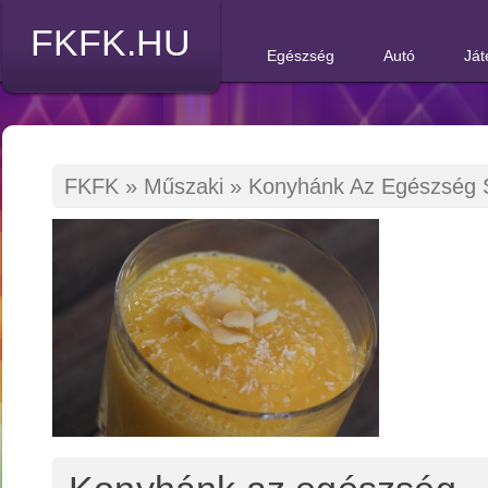
FKFK.HU
Egészség
Autó
Ját
FKFK
»
Műszaki
»
Konyhánk Az Egészség S