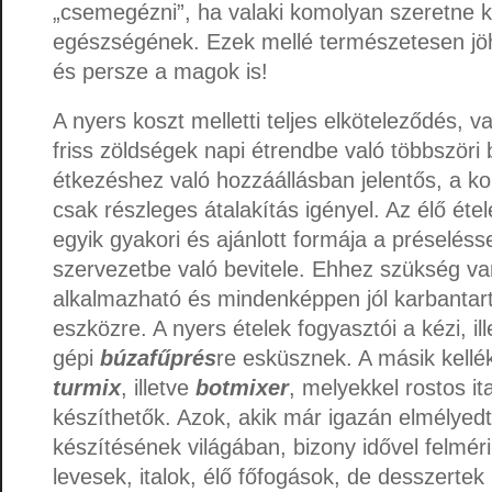
„csemegézni”, ha valaki komolyan szeretne 
egészségének. Ezek mellé természetesen jö
és persze a magok is!
A nyers koszt melletti teljes elköteleződés, v
friss zöldségek napi étrendbe való többszöri 
étkezéshez való hozzáállásban jelentős, a 
csak részleges átalakítás igényel. Az élő ét
egyik gyakori és ajánlott formája a préseléssel
szervezetbe való bevitele. Ehhez szükség v
alkalmazható és mindenképpen jól karbantar
eszközre. A nyers ételek fogyasztói a kézi, i
gépi
búzafűprés
re esküsznek. A másik kellék
turmix
, illetve
botmixer
, melyekkel rostos it
készíthetők. Azok, akik már igazán elmélyedt
készítésének világában, bizony idővel felmé
levesek, italok, élő főfogások, de desszertek 