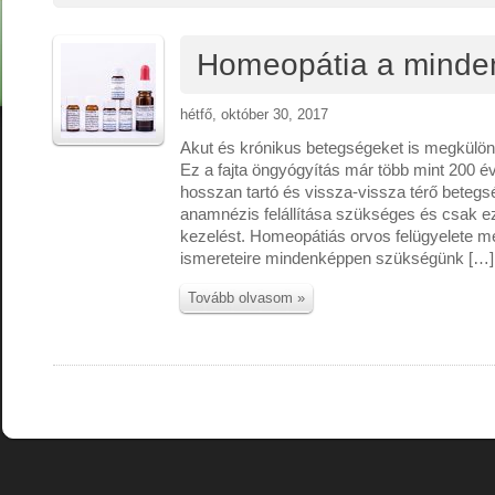
Homeopátia a mind
hétfő, október 30, 2017
Akut és krónikus betegségeket is megkülö
Ez a fajta öngyógyítás már több mint 200 é
hosszan tartó és vissza-vissza térő beteg
anamnézis felállítása szükséges és csak ez
kezelést. Homeopátiás orvos felügyelete me
ismereteire mindenképpen szükségünk […]
Tovább olvasom »