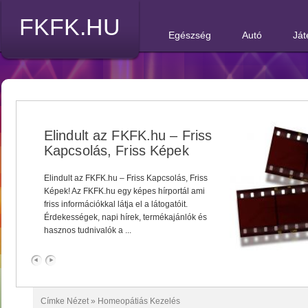
FKFK.HU
Egészség
Autó
Ját
Elindult az FKFK.hu – Friss
Kapcsolás, Friss Képek
Elindult az FKFK.hu – Friss Kapcsolás, Friss
Képek! Az FKFK.hu egy képes hírportál ami
friss információkkal látja el a látogatóit.
Érdekességek, napi hírek, termékajánlók és
hasznos tudnivalók a ...
Címke Nézet »
Homeopátiás Kezelés