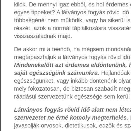
kilók. De mennyi igaz ebből, és hol érdemes
egyes tippeket? A látványos fogyás rövid idő
többségénél nem működik, vagy ha sikerül is 
részét, azok a normál táplálkozásra visszaté
visszaszaladnak majd.
De akkor mi a teendő, ha mégsem mondanánk
megtapasztaljuk a látványos fogyás rövid idő 
Mindenekelőtt azt érdemes eldöntenünk, 
saját egészségünk számunkra.
Hajlandóak 
egészségünket, vagy inkább döntenénk olyan
mely fokozatosan, de biztosan szabadít meg a
ráadásul szervezetünk egészsége sem kerül 
Látványos fogyás rövid idő alatt nem léte
szervezetet ne érné komoly megterhelés.
javasolják orvosok, dietetikusok, edzők és 