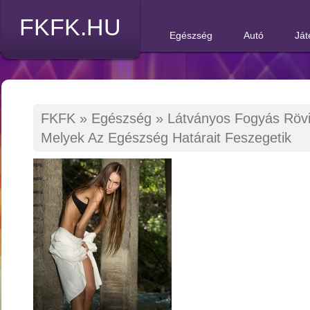
FKFK.HU
Egészség
Autó
Ját
FKFK
»
Egészség
»
Látványos Fogyás Rövid
Melyek Az Egészség Határait Feszegetik