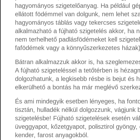
hagyományos szigetelőanyag. Ha például gép
ellátott födémmel van dolgunk, nem lehet sz
hagyományos táblás vagy tekercses szigetel
alkalmazható a fújható szigetelés akkor, ha 
nem terhelhető padlásfödémeket kell szigeteln
fafödémek vagy a könnyűszerkezetes házak)
Bátran alkalmazzuk akkor is, ha szeglemezes
A fújható szigeteléssel a tetőtérben is héza
dolgozhatunk, a legkisebb résbe is bejut és 
elkerülhető a bontás ha már meglévő szerkeze
És ami mindegyik esetben lényeges, ha font
tisztán, hulladék nélkül dolgozzunk, vágjunk b
szigetelésbe! Fújható szigetelések esetén vá
üveggyapot, kőzetgyapot, polisztirol gyöngy, 
kender, farost anyagokból.