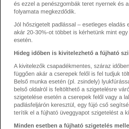
és ezzel a penészgombák teret nyernek és 
folyamata megkezdődik.
Jól hőszigetelt padlással – esetleges eladás
akár 20-30%-ot többet is kérhetünk mint egy
esetén.
Hideg időben is kivitelezhető a fújható sz
A kivitelezők csapadékmentes, száraz időben
függően akár a cserepek felől is fel tudjuk tölt
Belső munka esetén (pl. zsindely) lyukfúrássa
belső oldalról is feltölthető a szigetelésre vár
szigetelése esetén a cserepek felől vagy a la
padlásfeljárón keresztül, egy fújó cső segít
terítik el a fújható üveggyapot szigetelést a
Minden esetben a fújható szigetelés melle