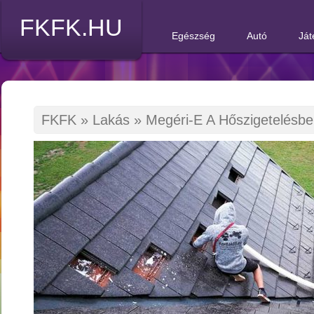
FKFK.HU
Egészség
Autó
Ját
FKFK
»
Lakás
»
Megéri-E A Hőszigetelésbe