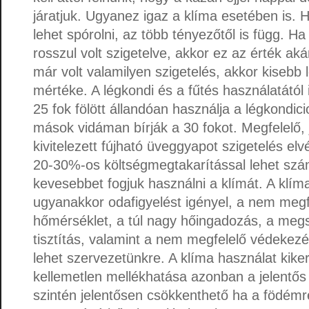
járatjuk. Ugyanez igaz a klíma esetében is.
lehet spórolni, az több tényezőtől is függ. H
rosszul volt szigetelve, akkor ez az érték ak
már volt valamilyen szigetelés, akkor kisebb 
mértéke. A légkondi és a fűtés használatától 
25 fok fölött állandóan használja a légkondic
mások vidáman bírják a 30 fokot. Megfelelő,
kivitelezett fújható üveggyapot szigetelés el
20-30%-os költségmegtakarítással lehet szá
kevesebbet fogjuk használni a klímát. A klím
ugyanakkor odafigyelést igényel, a nem megfe
hőmérséklet, a túl nagy hőingadozás, a megs
tisztítás, valamint a nem megfelelő védekez
lehet szervezetünkre. A klíma használat kiker
kellemetlen mellékhatása azonban a jelentős 
szintén jelentősen csökkenthető ha a födémr