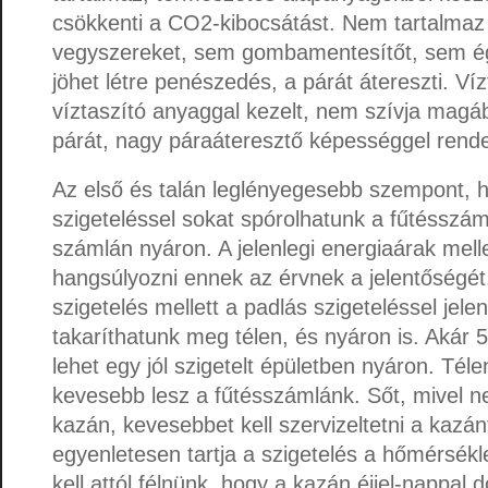
csökkenti a CO2-kibocsátást. Nem tartalmaz 
vegyszereket, sem gombamentesítőt, sem ég
jöhet létre penészedés, a párát átereszti. Vízt
víztaszító anyaggal kezelt, nem szívja magá
párát, nagy páraáteresztő képességgel rende
Az első és talán leglényegesebb szempont, hog
szigeteléssel sokat spórolhatunk a fűtésszám
számlán nyáron. A jelenlegi energiaárak mell
hangsúlyozni ennek az érvnek a jelentőségét
szigetelés mellett a padlás szigeteléssel jele
takaríthatunk meg télen, és nyáron is. Akár 
lehet egy jól szigetelt épületben nyáron. Tél
kevesebb lesz a fűtésszámlánk. Sőt, mivel 
kazán, kevesebbet kell szervizeltetni a kazán
egyenletesen tartja a szigetelés a hőmérsék
kell attól félnünk, hogy a kazán éjjel-nappal 