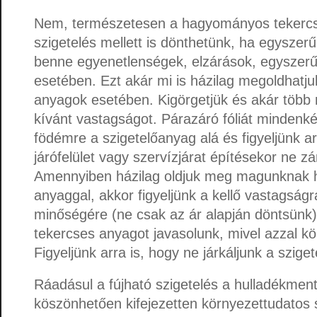
Nem, természetesen a hagyományos tekercs
szigetelés mellett is dönthetünk, ha egysze
benne egyenetlenségek, elzárások, egyszer
esetében. Ezt akár mi is házilag megoldhatju
anyagok esetében. Kigörgetjük és akár több 
kívánt vastagságot. Párazáró fóliát mindenk
födémre a szigetelőanyag alá és figyeljünk a
járófelület vagy szervízjárat építésekor ne zárj
Amennyiben házilag oldjuk meg magunknak
anyaggal, akkor figyeljünk a kellő vastagságr
minőségére (ne csak az ár alapján döntsün
tekercses anyagot javasolunk, mivel azzal k
Figyeljünk arra is, hogy ne járkáljunk a szig
Ráadásul a fújható szigetelés a hulladékment
köszönhetően kifejezetten környezettudatos 