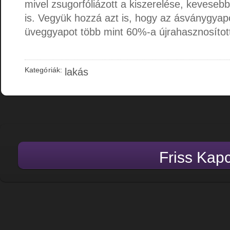
mivel zsugorfóliázott a kiszerelése, kevesebb 
is. Vegyük hozzá azt is, hogy az ásványgya
üveggyapot több mint 60%-a újrahasznosított
Kategóriák:
lakás
Friss Kap