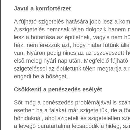
Javul a komfortérzet
A fújható szigetelés hatására jobb lesz a ko
A szigetelés nemcsak télen dolgozik hanem n
lesz a hőtartása az épületnek, vagyis nem hű
ház, nem érezzük azt, hogy hiába fűtünk áll
van. Nyáron pedig nincs az az eszeveszett 
első meleg nyári nap után. Megfelelő fújható 
szigeteléssel az épületünk télen megtartja 
engedi be a hőséget.
Csökkenti a penészedés esélyét
Sőt még a penészedés problémájával is szám
esetben ha a falakat már szigeteltük, de a 
hőhidaknál, ahol szigetelt és szigeteletlen sz
a levegő páratartalma lecsapódik a hideg, szi