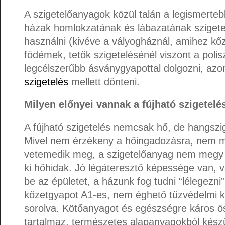
A szigetelőanyagok közül talán a legismertebb 
házak homlokzatának és lábazatának szigete
használni (kivéve a vályogháznál, amihez kőz
födémek, tetők szigetelésénél viszont a poliszt
legcélszerűbb ásványgyapottal dolgozni, azo
szigetelés
mellett dönteni.
Milyen előnyei vannak a fújható szigetel
A fújható szigetelés nemcsak hő, de hangszig
Mivel nem érzékeny a hőingadozásra, nem m
vetemedik meg, a szigetelőanyag nem megy 
ki hőhidak. Jó légáteresztő képessége van, 
be az épületet, a házunk fog tudni “lélegezni
kőzetgyapot A1-es, nem éghető tűzvédelmi k
sorolva. Kötőanyagot és egészségre káros 
tartalmaz, természetes alapanyagokból készü