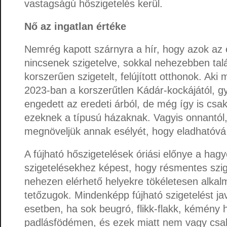
vastagságú hőszigetelés kerül.
Nő az ingatlan értéke
Nemrég kapott szárnyra a hír, hogy azok az 
nincsenek szigetelve, sokkal nehezebben tal
korszerűen szigetelt, felújított otthonok. Aki
2023-ban a korszerűtlen Kádár-kockájától, g
engedett az eredeti árból, de még így is csak
ezeknek a típusú házaknak. Vagyis onnantól,
megnöveljük annak esélyét, hogy eladhatóvá v
A fújható hőszigetelések óriási előnye a ha
szigetelésekhez képest, hogy résmentes szige
nehezen elérhető helyekre tökéletesen alkal
tetőzugok. Mindenképp fújható szigetelést j
esetben, ha sok beugró, flikk-flakk, kémény h
padlásfödémen, és ezek miatt nem vagy csa