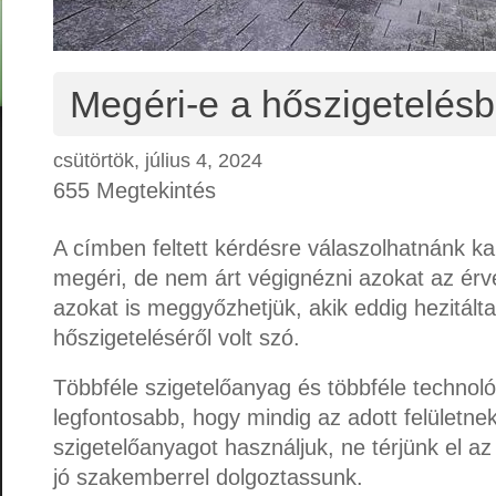
Megéri-e a hőszigetelésb
csütörtök, július 4, 2024
655 Megtekintés
A címben feltett kérdésre válaszolhatnánk ka
megéri, de nem árt végignézni azokat az érv
azokat is meggyőzhetjük, akik eddig hezitált
hőszigeteléséről volt szó.
Többféle szigetelőanyag és többféle technológ
legfontosabb, hogy mindig az adott felületne
szigetelőanyagot használjuk, ne térjünk el az
jó szakemberrel dolgoztassunk.