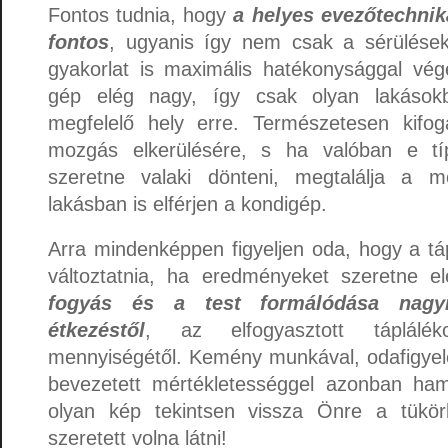
Fontos tudnia, hogy
a
helyes evezőtechnika
fontos
, ugyanis így nem csak a sérülések
gyakorlat is maximális hatékonysággal vé
gép elég nagy, így csak olyan lakásokb
megfelelő hely erre. Természetesen kifogá
mozgás elkerülésére, s ha valóban e tí
szeretne valaki dönteni, megtalálja a 
lakásban is elférjen a kondigép.
Arra mindenképpen figyeljen oda, hogy a táp
változtatnia, ha eredményeket szeretne e
fogyás és a test formálódása nagy
étkezéstől
, az elfogyasztott táplálé
mennyiségétől. Kemény munkával, odafigyel
bevezetett mértékletességgel azonban ham
olyan kép tekintsen vissza Önre a tükör
szeretett volna látni!