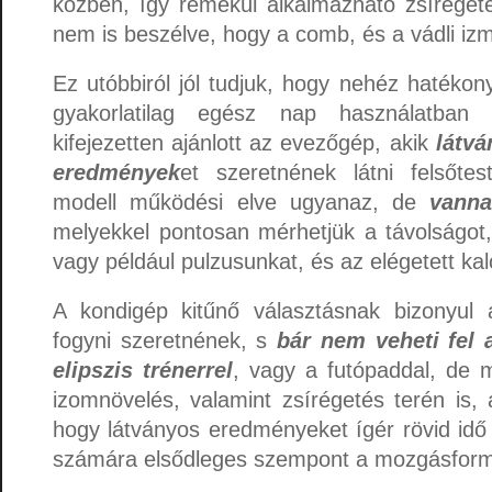
közben, így remekül alkalmazható zsírégetés
nem is beszélve, hogy a comb, és a vádli izmai
Ez utóbbiról jól tudjuk, hogy nehéz hatéko
gyakorlatilag egész nap használatba
kifejezetten ajánlott az evezőgép, akik
látv
eredmények
et szeretnének látni felsőte
modell működési elve ugyanaz, de
vanna
melyekkel pontosan mérhetjük a távolságot
vagy például pulzusunkat, és az elégetett kal
A kondigép kitűnő választásnak bizonyul a
fogyni szeretnének, s
bár nem veheti fel 
elipszis trénerrel
, vagy a futópaddal, de
izomnövelés, valamint zsírégetés terén is, 
hogy látványos eredményeket ígér rövid idő 
számára elsődleges szempont a mozgásforma