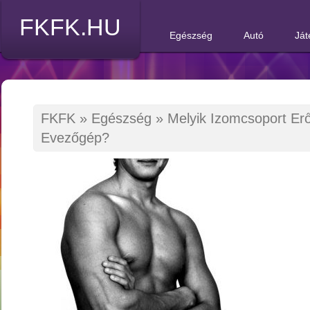
FKFK.HU
Egészség
Autó
Ját
FKFK
»
Egészség
»
Melyik Izomcsoport Erő
Evezőgép?