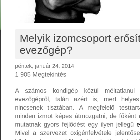
Melyik izomcsoport erősí
evezőgép?
péntek, január 24, 2014
1 905 Megtekintés
A számos kondigép közül méltatlanul
evezőgépről, talán azért is, mert helye
nincsenek tisztában. A megfelelő testtar
minden izmot képes átmozgatni, de főként a
mutatnak gyors fejlődést egy ilyen jellegű
e
Mivel a szervezet oxigénfelvétele jelentő