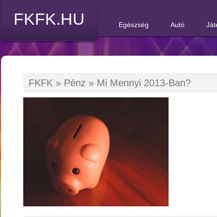
FKFK.HU
Egészség
Autó
Ját
FKFK
»
Pénz
»
Mi Mennyi 2013-Ban?