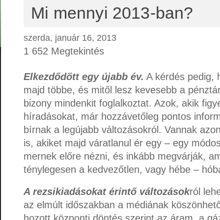
Mi mennyi 2013-ban?
szerda, január 16, 2013
1 652 Megtekintés
Elkezdődött egy újabb év.
A kérdés pedig, 
majd többe, és mitől lesz kevesebb a pénztá
bizony mindenkit foglalkoztat. Azok, akik fig
híradásokat, már hozzávetőleg pontos inform
bírnak a legújabb változásokról. Vannak az
is, akiket majd váratlanul ér egy – egy mód
mernek előre nézni, és inkább megvárják, amí
ténylegesen a kedvezőtlen, vagy hébe – hób
A rezsikiadásokat érintő változások
ról leh
az elmúlt időszakban a médiának köszönhető
hozott központi döntés szerint az áram, a g