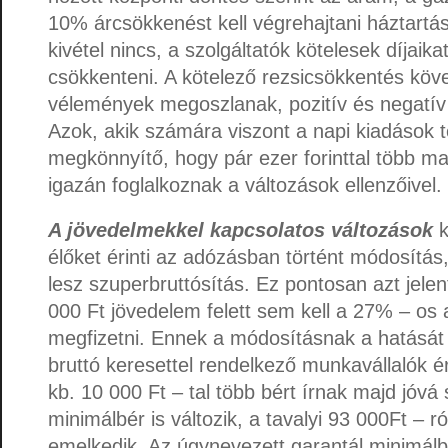
10% árcsökkenést kell végrehajtani háztartás
kivétel nincs, a szolgáltatók kötelesek díjaikat
csökkenteni. A kötelező rezsicsökkentés köv
vélemények megoszlanak, pozitív és negatív
Azok, akik számára viszont a napi kiadások 
megkönnyítő, hogy pár ezer forinttal több 
igazán foglalkoznak a változások ellenzőivel.
A jövedelmekkel kapcsolatos változások
élőket érinti az adózásban történt módosítá
lesz szuperbruttósítás. Ez pontosan azt jelen
000 Ft jövedelem felett sem kell a 27% – os 
megfizetni. Ennek a módosításnak a hatását a
bruttó keresettel rendelkező munkavállalók é
kb. 10 000 Ft – tal több bért írnak majd jóvá
minimálbér is változik, a tavalyi 93 000Ft – ró
emelkedik. Az úgynevezett garantál minimálb