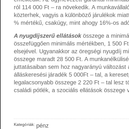
ról 114 000 Ft – ra növekedik. A munkavállaló
közterhek, vagyis a különböző járulékok miat
% mértékű, csakúgy, mint ahogy 16%-os adók
A nyugdíjszerű ellátások
összege a minimá
összefüggően minimális mértékben, 1 500 Ft- 
elsejével. Ugyanakkor az öregségi nyugdíj m
összege maradt 28 500 Ft. A munkanélkülisé
juttatásaiban sem hoz nagyarányú változást 
álláskeresési járadék 5 000Ft – tal, a kereset
legalacsonyabb összege 2 220 Ft – tal lesz t
családi pótlék, a szociális ellátások összege
Kategóriák:
pénz