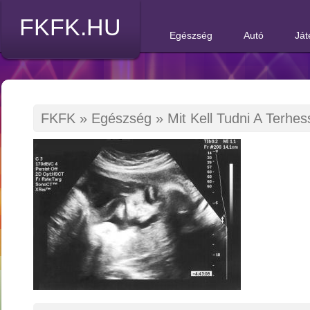
FKFK.HU
Egészség
Autó
Ját
FKFK
»
Egészség
»
Mit Kell Tudni A Terhes