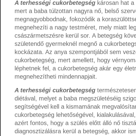
A terhességi cukorbetegség
károsan hat a 
mert a baba túlzottan nagyra nő, belső szerve
megnagyobbodnak, fokozódik a koraszülöttség
megnehezíti a nagy testméret, mely miatt l
császármetszésre kerül sor. A betegség kö
születendő gyermeknél megnő a cukorbetegs
kockázata. Az anya szempontjából sem veszé
cukorbetegség, mert amellett, hogy vérnyo
léphetnek fel, a cukorbetegség akár egy élet
megnehezítheti mindennapjait.
A terhességi cukorbetegség
természetesen
diétával, melyet a baba megszületéséig szig
segítségével kell a kismamának megvalósítan
cukorbetegség lehetőségével, kialakulásával
azért fontos, hogy a szülés előtt álló nő tisz
diagnosztizálásra kerül a betegség, akkor is