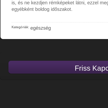
is, és ne kezdjen rémképeket látni, ezzel m
egyébként boldog időszakot.
Kategóriák:
egészség
Friss Kap