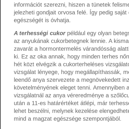
információt szerezni, hiszen a tünetek felis
jelezheti gondjait orvosa felé. Így pedig sajá
egészségét is óvhatja.
A terhességi cukor
például egy olyan beteg
az anyukának cukorbetegnek lennie. A kism
zavarát a hormontermelés várandósság alatti
ki. Ez az oka annak, hogy minden terhes nőn
hét közt elvégzik a cukorterheléses vizsgálat
vizsgálat lényege, hogy megállapíthassák, m
leendő anya szervezete a megnövekedett inz
követelményének eleget tenni. Amennyiben a
vizsgálatnál az anya véreredménye a szőlőcu
után a 11-es határértéket átlépi, már terhes
lehet beszélni, melynek kezelése elengedhet
mind a magzat egészsége szempontjából.