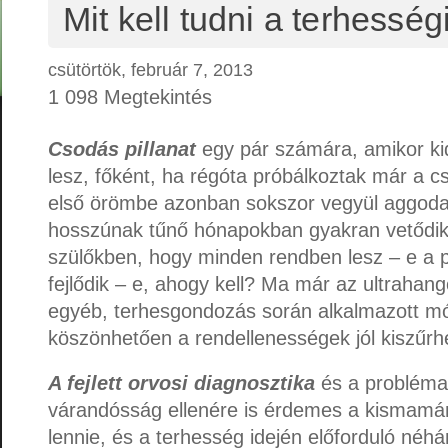
Mit kell tudni a terhesség
csütörtök, február 7, 2013
1 098 Megtekintés
Csodás pillanat
egy pár számára, amikor ki
lesz, főként, ha régóta próbálkoztak már a cs
első örömbe azonban sokszor vegyül aggodal
hosszúnak tűnő hónapokban gyakran vetődik 
szülőkben, hogy minden rendben lesz – e a p
fejlődik – e, ahogy kell? Ma már az ultrahan
egyéb, terhesgondozás során alkalmazott m
köszönhetően a rendellenességek jól kiszűrh
A fejlett orvosi diagnosztika
és a probléma
várandósság ellenére is érdemes a kismamán
lennie, és a terhesség idején előforduló néh