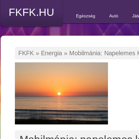
FKFK.HU
Egészség
Autó
Ját
FKFK
»
Energia
»
Mobilmánia: Napelemes K