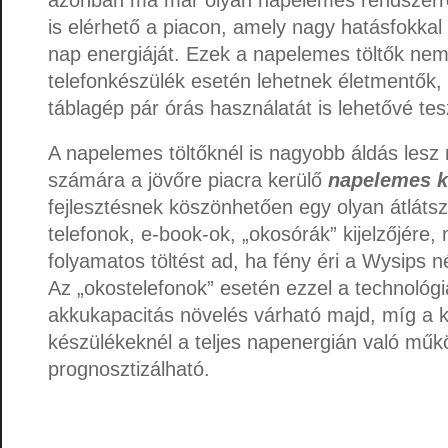
is elérhető a piacon, amely nagy hatásfokkal
nap energiáját. Ezek a napelemes töltők nem
telefonkészülék esetén lehetnek életmentők
táblagép pár órás használatát is lehetővé tes
A napelemes töltőknél is nagyobb áldás lesz
számára a jövőre piacra kerülő
napelemes k
fejlesztésnek köszönhetően egy olyan átlátsz
telefonok, e-book-ok, „okosórák” kijelzőjére,
folyamatos töltést ad, ha fény éri a Wysips n
Az „okostelefonok” esetén ezzel a technológ
akkukapacitás növelés várható majd, míg a 
készülékeknél a teljes napenergián való mű
prognosztizálható.