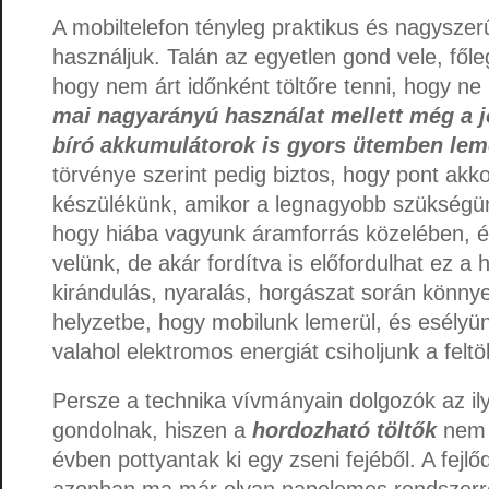
A mobiltelefon tényleg praktikus és nagyszer
használjuk. Talán az egyetlen gond vele, főle
hogy nem árt időnként töltőre tenni, hogy ne 
mai nagyarányú használat mellett még a j
bíró akkumulátorok is gyors ütemben leme
törvénye szerint pedig biztos, hogy pont akk
készülékünk, amikor a legnagyobb szükségünk
hogy hiába vagyunk áramforrás közelében, é
velünk, de akár fordítva is előfordulhat ez a 
kirándulás, nyaralás, horgászat során könny
helyzetbe, hogy mobilunk lemerül, és esélyün
valahol elektromos energiát csiholjunk a feltö
Persze a technika vívmányain dolgozók az ily
gondolnak, hiszen a
hordozható töltők
nem 
évben pottyantak ki egy zseni fejéből. A fej
azonban ma már olyan napelemes rendszerre