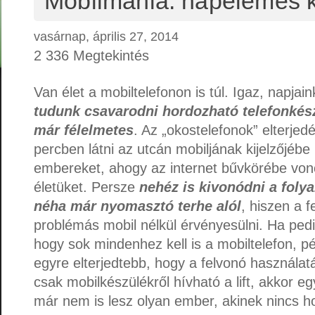
Mobilmánia: napelemes k
vasárnap, április 27, 2014
2 336 Megtekintés
Van élet a mobiltelefonon is túl. Igaz, napjai
tudunk csavarodni hordozható telefonkés
már félelmetes
. Az „okostelefonok” elterjed
percben látni az utcán mobiljának kijelzőjébe
embereket, ahogy az internet bűvkörébe vonó
életüket. Persze
nehéz is kivonódni a foly
néha már nyomasztó terhe alól
, hiszen a f
problémás mobil nélkül érvényesülni. Ha pedi
hogy sok mindenhez kell is a mobiltelefon, pé
egyre elterjedtebb, hogy a felvonó használat
csak mobilkészülékről hívható a lift, akkor e
már nem is lesz olyan ember, akinek nincs h