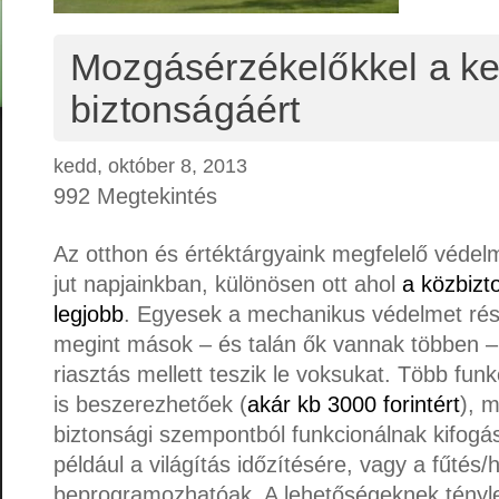
Mozgásérzékelőkkel a ke
biztonságáért
kedd, október 8, 2013
992 Megtekintés
Az otthon és értéktárgyaink megfelelő védel
jut napjainkban, különösen ott ahol
a közbiz
legjobb
. Egyesek a mechanikus védelmet rés
megint mások – és talán ők vannak többen 
riasztás mellett teszik le voksukat. Több fu
is beszerezhetőek (
akár kb 3000 forintért
), 
biztonsági szempontból funkcionálnak kifogá
például a világítás időzítésére, vagy a fűtés/
beprogramozhatóak. A lehetőségeknek tényl