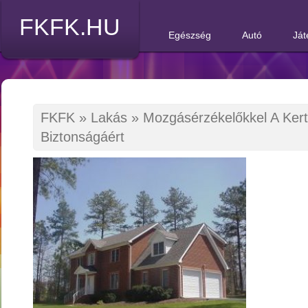
FKFK.HU
Egészség
Autó
Ját
FKFK
»
Lakás
»
Mozgásérzékelőkkel A Ker
Biztonságáért