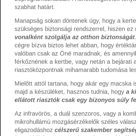
szabhat határt.
Manapság sokan döntenek úgy, hogy a kertet 
szükséges biztonsági rendszerrel, hiszen ez
vonalként szolgálja az otthon biztonságát
cégre bízva biztos lehet abban, hogy értéktár
valóban csak az Öné maradnak, és amennyibe
férkőznének a kertbe, vagy netán a bejárati aj
riasztóközpontnak mihamarabb tudomása les
Mielőtt attól tartana, hogy akár egy macska
majd a készüléket, hasznos tudnia, hogy
a k
ellátott riasztók csak egy bizonyos súly fe
Az infravörös, a duál szenzoros, vagy a komb
mikrohullámú mozgásérzékelők széles válas
eligazodáshoz
célszerű szakember segítség