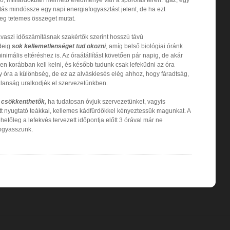
tás mindössze egy napi energiafogyasztást jelent, de ha ezt
leg tetemes összeget mutat.
tavaszi időszámításnak szakértők szerint hosszú távú
ideig
sok kellemetlenséget tud okozni
, amíg belső biológiai óránk
inimális eltéréshez is. Az óraátállítást követően pár napig, de akár
zen korábban kell kelni, és később tudunk csak lefeküdni az óra
egy óra a különbség, de ez az alváskiesés elég ahhoz, hogy fáradtság,
alanság uralkodjék el szervezetünkben.
k csökkenthetők,
ha tudatosan óvjuk szervezetünket, vagyis
tt nyugtató teákkal, kellemes kádfürdőkkel kényeztessük magunkat. A
ehetőleg a lefekvés tervezett időpontja előtt 3 órával már ne
fogyasszunk.