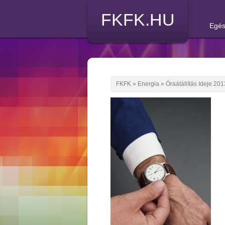
FKFK.HU
Egés
FKFK
»
Energia
»
Óraátállítás Ideje 20