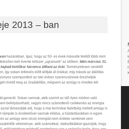
deje 2013 – ban
i
 van
hazánkban. Igaz, hogy az 50- es évek második felétől több mint
telezően kell évente kétszer „ugranunk” az időben.
Idén március 31.
ajnali kettőkor háromra állítani az órát.
Természetesen senkitől
, így sokan lefekvés előtt állítják át óráikat, míg mások az átállítás
 Bizonyos szempontból az idei évben szerencsésnek érezhetjük
t rövidít meg az óraátállítás, mégsem az amúgy is rövidke két
tát generál. Sokan vannak, akik szerint az idő ilyen módon való
nem befolyásolható, vagyis nincs számottevő csökkenés az energia
 azzal támasztják alá, hogy a mai technikai fejlettség mellett amúgy is
ri lámpák is érzékelővel vannak ellátva, a háztartásokban is egyre
k, és az amúgy sem olcsó energiát nem érdeke senkinek sem
 szakértők véleménye, akik számokkal, statisztikákkal igazolják, hogy
evő, milliárdokban mérhető eredménye van a spórolás terén. Igaz, egy