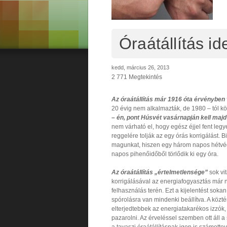
Óraátállítás i
kedd, március 26, 2013
2 771 Megtekintés
Az óraátállítás már 1916 óta érvényben
20 évig nem alkalmazták, de 1980 – tól kö
– én, pont Húsvét vasárnapján kell majd h
nem várható el, hogy egész éjjel fent legyen
reggelére tolják az egy órás korrigálást.
magunkat, hiszen egy három napos hétvégé
napos pihenőidőből törlődik ki egy óra.
Az óraátállítás „értelmetlensége”
sok vi
korrigálásával az energiafogyasztás már 
felhasználás terén. Ezt a kijelentést sokan
spórolásra van mindenki beállítva. A közté
elterjedtebbek az energiatakarékos izzó
pazarolni. Az érveléssel szemben ott áll a
a tavaszi óraátállításnak igen is számott