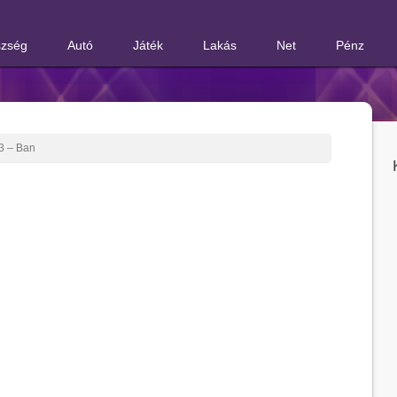
zség
Autó
Játék
Lakás
Net
Pénz
13 – Ban