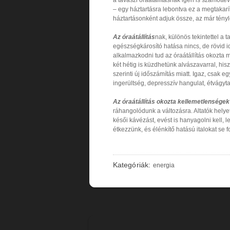
– egy háztartásra lebontva ez a megtakarí
háztartásonként adjuk össze, az már tény
Az óraátállítás
nak, különös tekintettel a 
egészségkárosító hatása nincs, de rövid 
alkalmazkodni tud az óraátállítás okozta m
két hétig is küzdhetünk alvászavarral, his
szerinti új időszámítás miatt. Igaz, csak 
ingerültség, depresszív hangulat, étvágyt
Az óraátállítás okozta kellemetlensége
ráhangolódunk a változásra. Altatók helye
késői kávézást, evést is hanyagolni kell, l
étkezzünk, és élénkítő hatású italokat se 
Kategóriák:
energia