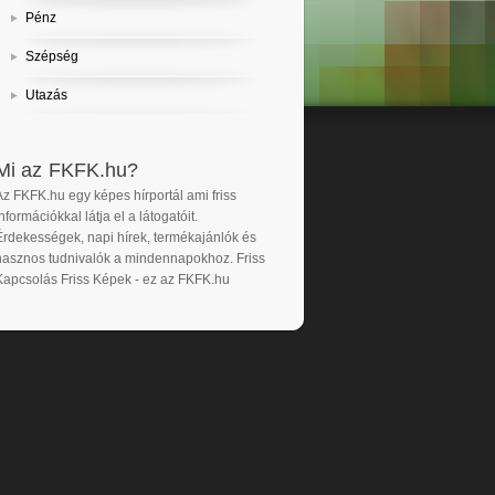
Pénz
Szépség
Utazás
Mi az FKFK.hu?
Az FKFK.hu egy képes hírportál ami friss
nformációkkal látja el a látogatóit.
Érdekességek, napi hírek, termékajánlók és
hasznos tudnivalók a mindennapokhoz. Friss
Kapcsolás Friss Képek - ez az FKFK.hu