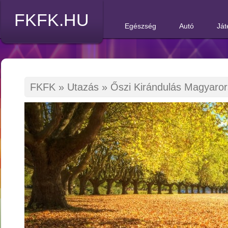
FKFK.HU
Egészség
Autó
Ját
FKFK
»
Utazás
»
Őszi Kirándulás Magyaro