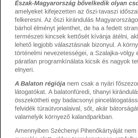
Észak-Magyarország bővelkedik olyan cs
amelyeket kifejezetten az őszi-tavaszi idős
felkeresni. Az őszi kirándulás Magyarorszá
bárhol élményt jelenthet, de ha a fedett stra
természeti kincsek kettősét kívánja átélni, a
lehető legjobb választásnak bizonyul. A kör
történelmi nevezetességei, a Szalajka-völgy 
páratlan programkínálata kicsik és nagyok te
elnyeri.
A Balaton régiója
nem csak a nyári főszezo
látogatókat. A balatonfüredi, tihanyi kirándul
összekötheti egy badacsonyi pincelátogatáss
felvidék túraútvonalaival, sőt, akár bátorságát
valamelyik környező kalandparkban.
Amennyiben Széchenyi Pihenőkártyáját nem me