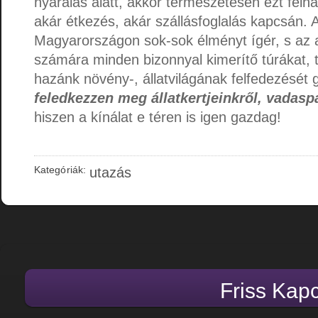
nyaralás alatt, akkor természetesen ezt felha
akár étkezés, akár szállásfoglalás kapcsán. A
Magyarországon sok-sok élményt ígér, s az a
számára minden bizonnyal kimerítő túrákat, 
hazánk növény-, állatvilágának felfedezését g
feledkezzen meg állatkertjeinkről, vadasp
hiszen a kínálat e téren is igen gazdag!
Kategóriák:
utazás
Friss Kap