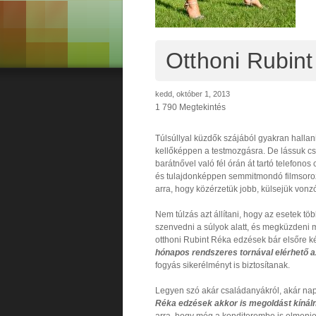
Otthoni Rubin
kedd, október 1, 2013
1 790 Megtekintés
Túlsúllyal küzdők szájából gyakran hallan
kellőképpen a testmozgásra. De lássuk cs
barátnővel való fél órán át tartó telefonos
és tulajdonképpen semmitmondó filmsoro
arra, hogy közérzetük jobb, külsejük vonzó
Nem túlzás azt állítani, hogy az esetek tö
szenvedni a súlyok alatt, és megküzdeni 
otthoni Rubint Réka edzések bár elsőre 
hónapos rendszeres tornával elérhető az
fogyás sikerélményt is biztosítanak.
Legyen szó akár családanyákról, akár napi 
Réka edzések akkor is megoldást kínál
arra, hogy még a konditerembe is elmenj