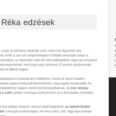
t Réka edzések
i
i, hogy az időhiány okolható azért, mert nem figyelnek oda
ak, miről is van szó tulajdonképpen? Inkább választják sokan a
 csevegést, az interneten való ide-oda kattintgatást, vagy egy elcsépelt
zat megnézését, mint hogy napi minimum 20 percet rászánnának
bb és fittebb legyen.
bbségében a lustaság áll a háttérben, hiszen ki szeret izzadni,
minden egyes elvégzett lábemeléssel, vagy egyéb mozdulattal. Az
kétségtelenül nagyon nehéznek bizonyulhatnak, de
már néhány
 a szint
, amikor a mozgás kezd jól esni, és a folyamatos erősödés,
sok órában dolgozó, karriert építő fiatalokról,
az otthoni Rubint
nak
a mozgás problémájára, ha nincs pénz, idő, vagy épp energia
enek.