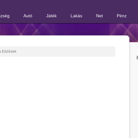
zség
Autó
Játék
Lakás
Net
Pénz
a Edzések