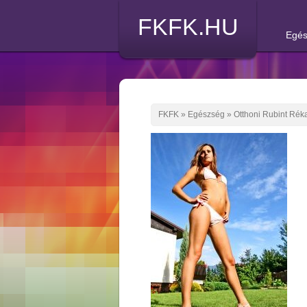
FKFK.HU
Egés
FKFK
»
Egészség
»
Otthoni Rubint Rék