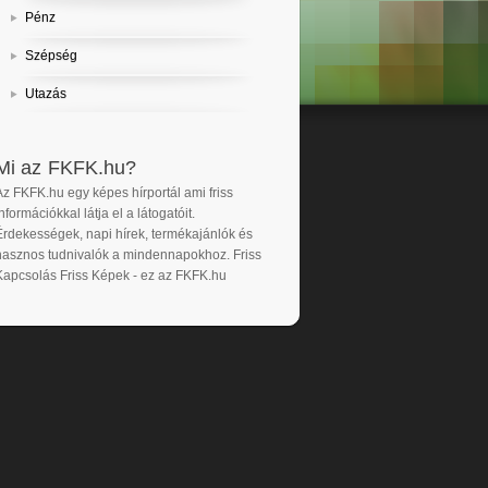
Pénz
Szépség
Utazás
Mi az FKFK.hu?
Az FKFK.hu egy képes hírportál ami friss
nformációkkal látja el a látogatóit.
Érdekességek, napi hírek, termékajánlók és
hasznos tudnivalók a mindennapokhoz. Friss
Kapcsolás Friss Képek - ez az FKFK.hu