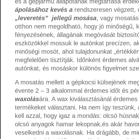
és a gépjármű állapotának megtartása érde
ápolásához kevés
a
rendszeresen végzett,
„leveretés” jellegű mosása
, vagy mosatás
otthon nem megoldható, hogy jó minőségű, 
fényezésének, állagának megóvását biztosít
eszközökkel mossuk le autónkat precízen, a
minőségi mosót, ahol tulajdonunkat „értékkén
megfelelően tisztítják. Időnként érdemes alv
autónkat, és mosáskor különös figyelmet szen
A mosatás mellett a gépkocsi külsejének m
évente 2 – 3 alkalommal érdemes időt és pén
waxolás
ára. A wax kiválasztásánál érdemes
termékeket választani. Ha nem így teszünk,
kell azzal, hogy igaz a mondás: olcsó húsnak
olcsó anyagok hamar lekopnak,és akár havont
veselkedni a waxolásnak. Ha drágább, de mi