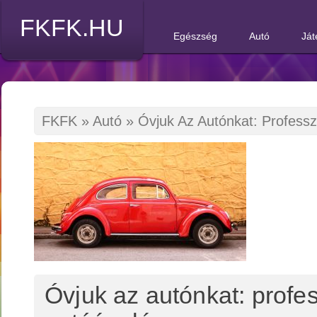
FKFK.HU
Egészség
Autó
Ját
FKFK
»
Autó
»
Óvjuk Az Autónkat: Professz
Óvjuk az autónkat: profes