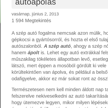
autóápolás
vasárnap, június 2, 2013
1 594 Megtekintés
A szép autó fogalma nemcsak azon múlik, hog
gépkocsi a gyártósorról, és hozta el első tul
autószalonból.
A szép autó
, ahogy a szép n
hanem
ápolt
is. Lehet egy autó extrákkal fels
műszakilag tökéletes állapotban levő, esetleg 
látszó, mert éppen a mosóból gördült ki vele
körültekintően van ápolva, és például a belső
odafigyelve, akkor ez már sokat ront az öss
Természetesen nem kell minden áldott nap t
felszerelve nekiveselkedni az autó takarítás
hogy ütemezve legyen, mikor milyen lépések