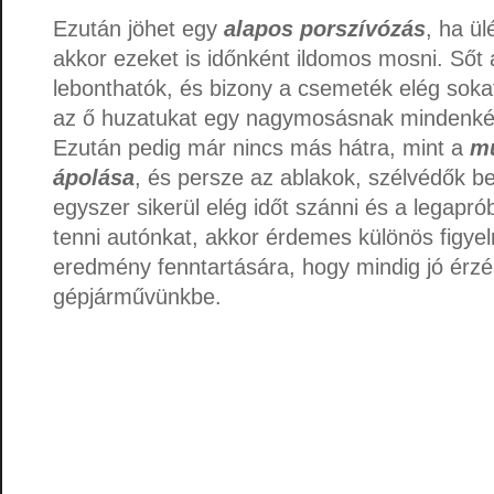
Ezután jöhet egy
alapos porszívózás
, ha ü
akkor ezeket is időnként ildomos mosni. Sőt
lebonthatók, és bizony a csemeték elég sokat
az ő huzatukat egy nagymosásnak mindenképp
Ezután pedig már nincs más hátra, mint a
m
ápolása
, és persze az ablakok, szélvédők be
egyszer sikerül elég időt szánni és a legapró
tenni autónkat, akkor érdemes különös figyelm
eredmény fenntartására, hogy mindig jó érzé
gépjárművünkbe.