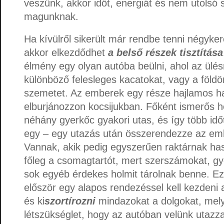
veszünk, akkor időt, energiát és nem utolsó
magunknak.
Ha kívülről sikerült már rendbe tenni négyke
akkor elkezdődhet
a belső részek tisztítása
élmény egy olyan autóba beülni, ahol az ülésrő
különböző felesleges kacatokat, vagy a földö
szemetet. Az emberek egy része hajlamos ha
elburjánozzon kocsijukban. Főként ismerős he
néhány gyerkőc gyakori utas, és így több id
egy – egy utazás után összerendezze az emb
Vannak, akik pedig egyszerűen raktárnak has
főleg a csomagtartót, mert szerszámokat, g
sok egyéb érdekes holmit tárolnak benne. E
először egy alapos rendezéssel kell kezdeni a
és ki
szortírozni
mindazokat a dolgokat, mel
létszükséglet, hogy az autóban velünk utazz