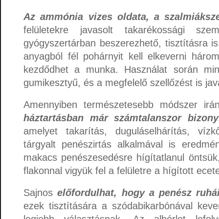
Az ammónia vizes oldata, a szalmiáksz
felületekre javasolt takarékossági sz
gyógyszertárban beszerezhető, tisztításra i
anyagból fél pohárnyit kell elkeverni három
kezdődhet a munka. Használat során min
gumikesztyű, és a megfelelő szellőzést is java
Amennyiben természetesebb módszer irán
háztartásban már számtalanszor bizonyí
amelyet takarítás, duguláselhárítás, vízk
tárgyalt penészirtás alkalmával is eredmé
makacs penészesedésre hígítatlanul öntsük
flakonnal vigyük fel a felületre a hígított ecete
Sajnos
előfordulhat, hogy a penész ruhá
ezek tisztítására a szódabikarbónával kev
legjobb választásnak. Az albérlet lefol