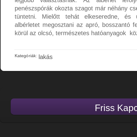
penészspórák okozta szagot már néhány csepp
tüntetni. Mielőtt tehát elkeseredne, és
albérletet megosztani az apró, bosszantó fe
körül az olcsó, természetes hatóanyagok köz
Kategóriák:
lakás
Friss Kap