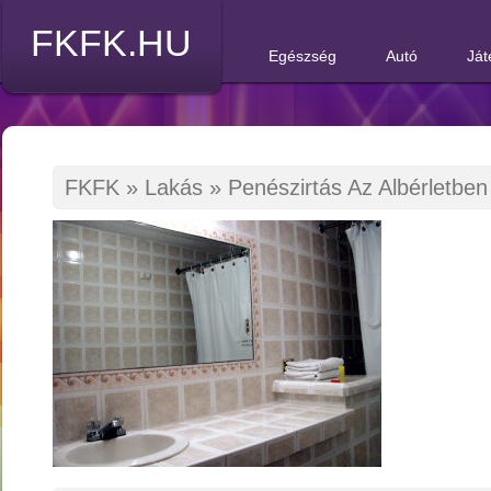
FKFK.HU
Egészség
Autó
Ját
FKFK
»
Lakás
»
Penészirtás Az Albérletbe