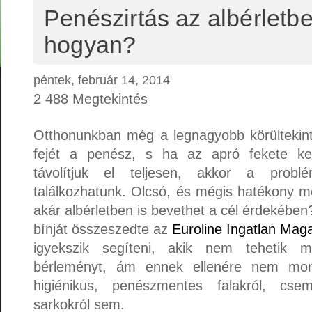
Penészirtás az albérletb
hogyan?
péntek, február 14, 2014
2 488 Megtekintés
Otthonunkban még a legnagyobb körültekintés
fejét a penész, s ha az apró fekete ke
távolítjuk el teljesen, akkor a probl
találkozhatunk. Olcsó, és mégis hatékony m
akár albérletben is bevethet a cél érdekében?
bínját összeszedte az
Euroline Ingatlan Mag
igyekszik segíteni, akik nem tehetik 
bérleményt, ám ennek ellenére nem mon
higiénikus, penészmentes falakról, cse
sarkokról sem.