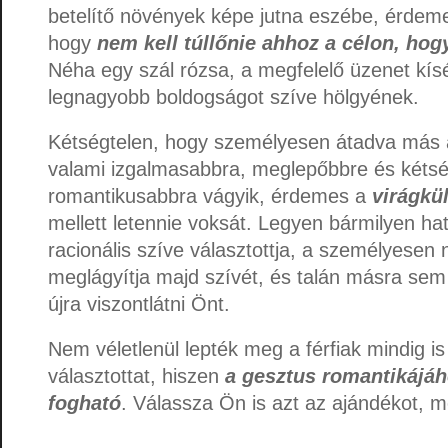
betelítő növények képe jutna eszébe, érdeme
hogy
nem kell túllőnie ahhoz a célon, ho
Néha egy szál rózsa, a megfelelő üzenet kísé
legnagyobb boldogságot szíve hölgyének.
Kétségtelen, hogy személyesen átadva más 
valami izgalmasabbra, meglepőbbre és kétsé
romantikusabbra vágyik, érdemes a
virágkül
mellett letennie voksát. Legyen bármilyen hat
racionális szíve választottja, a személyesen 
meglágyítja majd szívét, és talán másra sem
újra viszontlátni Önt.
Nem véletlenül lepték meg a férfiak mindig is
választottat, hiszen
a gesztus romantikáj
fogható
. Válassza Ön is azt az ajándékot, me