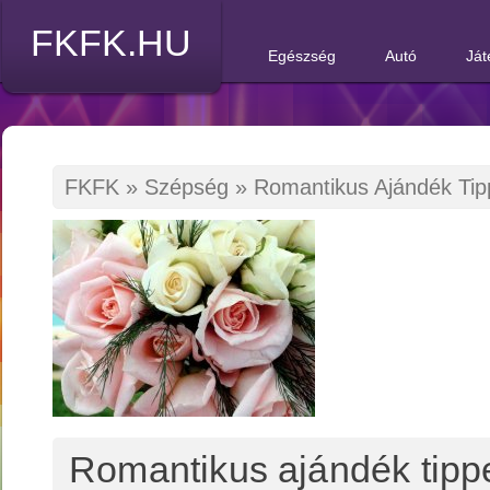
FKFK.HU
Egészség
Autó
Ját
FKFK
»
Szépség
»
Romantikus Ajándék Tip
Romantikus ajándék tipp