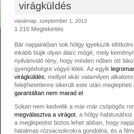
virágküldés
vasárnap, szeptember 1, 2013
1 215 Megtekintés
Bár napjainkban sok hölgy igyekszik eltitkolni
inkább bújik olyan álarc mögé, mely kemény
nyilvánvaló tény, hogy minden nőben ott lako
gyengédségre vágyó lélek. Az egyik
legroman
virágküldés
, mellyel akár valamilyen alkalom
felejthetetlenre sikerült este után meglepheti
garantáltan nem marad el
.
Sokan nem kedvelik a már-már csöpögős ro
megválasztva a virágot
, a hölgy habitusához 
a meglepetést biztos lehet abban, hogy napja
hatalmas rózsacsokrokra gondolna, és a filme