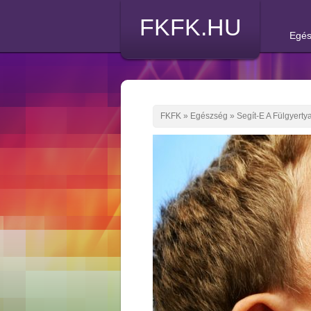
FKFK.HU
Egés
FKFK
»
Egészség
»
Segít-E A Fülgyert