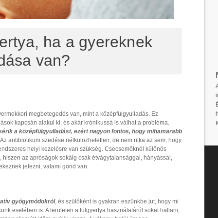
yertya, ha a gyereknek
adása van?
i
ermekkori megbetegedés van, mint a középfülgyulladás. Ez
zások kapcsán alakul ki, és akár krónikussá is válhat a probléma.
sérik a középfülgyulladást, ezért nagyon fontos, hogy mihamarabb
. Az antibiotikum szedése nélkülözhetetlen, de nem ritka az sem, hogy
rendszeres helyi kezelésre van szükség. Csecsemőknél különös
, hiszen az apróságok sokáig csak étvágytalansággal, hányással,
yekeznek jelezni, valami gond van.
natív gyógymódokról
, és szülőként is gyakran eszünkbe jut, hogy mi
k esetében is. A területen a fülgyertya használatáról sokat hallani,