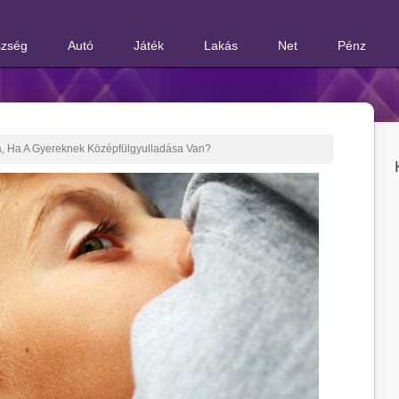
zség
Autó
Játék
Lakás
Net
Pénz
ya, Ha A Gyereknek Középfülgyulladása Van?