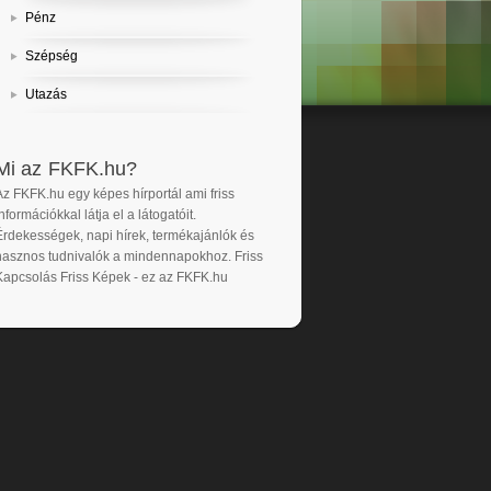
Pénz
Szépség
Utazás
Mi az FKFK.hu?
Az FKFK.hu egy képes hírportál ami friss
nformációkkal látja el a látogatóit.
Érdekességek, napi hírek, termékajánlók és
hasznos tudnivalók a mindennapokhoz. Friss
Kapcsolás Friss Képek - ez az FKFK.hu