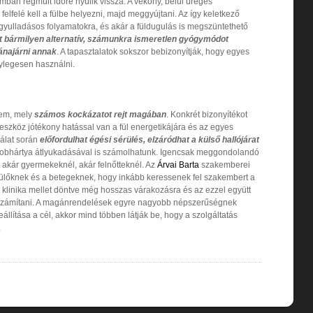
an régmúlt időre nyúlik vissza. A vékony, belül üreges
elfelé kell a fülbe helyezni, majd meggyújtani. Az így keletkező
a gyulladásos folyamatokra, és akár a füldugulás is megszüntethető
tt bármilyen alternatív, számunkra ismeretlen gyógymódot
ánajárni annak
. A tapasztalatok sokszor bebizonyítják, hogy egyes
nylegesen használni.
sem, mely
számos kockázatot rejt magában
. Konkrét bizonyítékot
szköz jótékony hatással van a fül energetikájára és az egyes
álat során
előfordulhat égési sérülés, elzáródhat a külső hallójárat
 dobhártya átlyukadásával is számolhatunk. Igencsak meggondolandó
 akár gyermekeknél, akár felnőtteknél. Az
Árvai Barta
szakemberei
ülőknek és a betegeknek, hogy inkább keressenek fel szakembert a
 klinika mellet döntve még hosszas várakozásra és az ezzel együtt
ll számítani. A magánrendelések egyre nagyobb népszerűségnek
llítása a cél, akkor mind többen látják be, hogy a szolgáltatás
.