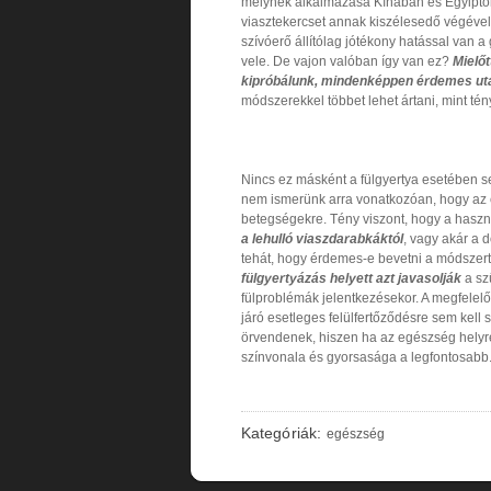
melynek alkalmazása Kínában és Egyiptomb
viasztekercset annak kiszélesedő végével f
szívóerő állítólag jótékony hatással van 
vele. De vajon valóban így van ez?
Mielő
kipróbálunk, mindenképpen érdemes ut
módszerekkel többet lehet ártani, mint té
Nincs ez másként a fülgyertya esetében 
nem ismerünk arra vonatkozóan, hogy az e
betegségekre. Tény viszont, hogy a haszn
a lehulló viaszdarabkáktól
, vagy akár a
tehát, hogy érdemes-e bevetni a módszert
fülgyertyázás helyett azt javasolják
a sz
fülproblémák jelentkezésekor. A megfelelő
járó esetleges felülfertőződésre sem ke
örvendenek, hiszen ha az egészség helyreá
színvonala és gyorsasága a legfontosabb
Kategóriák:
egészség