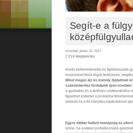
Segít-e a fülg
középfülgyull
szombat, június 10, 2017
2 019 Megtekintés
Kevés kellemetlenebb és fájdalmasabb gy
rendszerint felső-légúti fertőzések, megfá
Mivel magas láz és komoly fájdalmak kí
szakemberhez forduljunk ilyen esetben
a gyulladás és a fertőzés csökkentésére 
figyelmet érdemel a probléma felismerése
sírással és a fül irányába kapkodással ig
Egyre többet hallani manapság az alter
lenne, ha ezekkel próbálkoznánk gyermekün