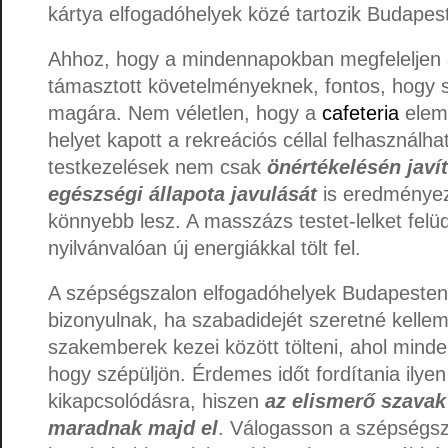
kártya elfogadóhelyek közé tartozik Budapes
Ahhoz, hogy a mindennapokban megfeleljen
támasztott követelményeknek, fontos, hogy s
magára. Nem véletlen, hogy a
cafeteria
elem 
helyet kapott a rekreációs céllal felhasználha
testkezelések nem csak
önértékelésén javí
egészségi állapota javulását
is eredményezi
könnyebb lesz. A masszázs testet-lelket felü
nyilvánvalóan új energiákkal tölt fel.
A szépségszalon elfogadóhelyek Budapesten
bizonyulnak, ha szabadidejét szeretné kellem
szakemberek kezei között tölteni, ahol minde
hogy szépüljön. Érdemes időt fordítania ilyen
kikapcsolódásra, hiszen
az elismerő szavak
maradnak majd el
. Válogasson a szépségsz