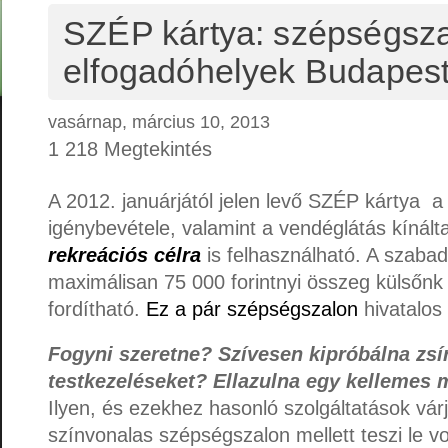
SZÉP kártya: szépségsz
elfogadóhelyek Budapes
vasárnap, március 10, 2013
1 218 Megtekintés
A 2012. januárjától jelen levő SZÉP kártya a
igénybevétele, valamint a vendéglátás kínálta
rekreációs célra
is felhasználható. A szabad
maximálisan 75 000 forintnyi összeg külsőnk 
fordítható.
Ez a pár szépségszalon
hivatalos
Fogyni szeretne? Szívesen kipróbálna zsí
testkezeléseket? Ellazulna egy kellemes m
Ilyen, és ezekhez hasonló szolgáltatások vár
színvonalas szépségszalon mellett teszi le 