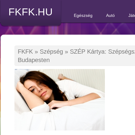
FKFK.HU
Egészség
Autó
Ját
FKFK
»
Szépség
»
SZÉP Kártya: Szépségsz
Budapesten