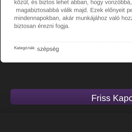
közül, és biztos lehet abban, hogy vonzóbbá
magabiztosabbá válik majd. Ezek előnyeit p
mindennapokban, akár munkájához való hozz
biztosan érezni fogja.
Kategóriák:
szépség
Friss Kap