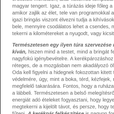
magyar tengert. Igaz, a túrázás ideje főleg a
amikor zajlik az élet, tele van programokkal 
igazi bringás viszont élvezni tudja a kihíváso
bele, mennyire csodálatos lehet a csendes,
tekerni a kilométereket a nyugodt, vagy kicsit
Természetesen egy ilyen túra szervezése 
kíván,
hiszen mind a testet, mind a bringát fel
nagyfokú igénybevételre. A kerékpározáshoz
réteges, de a mozgásban nem akadályozó öltö
Oda kell figyelni a hidegnek fokozottan kitett
védelmére, úgy, mint a boka, térd, kézfejek
megfelelő takarására. Fontos, hogy a ruházat 
a lábbeli. Természetesen a belső melegítésről
energiát adó ételeket fogyasztani, hogy legy
megtekerni a kijelölt távot, és persze, hogy t
fűteni.
A kerékpár felkészítése
is nagyon fo