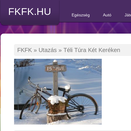
FKFK.HU
Egészség
Autó
Ját
FKFK
»
Utazás
»
Téli Túra Két Keréken