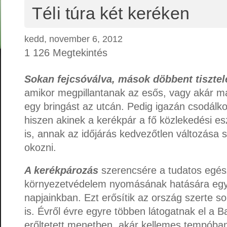
Téli túra két keréken
kedd, november 6, 2012
1 126 Megtekintés
Sokan fejcsóválva, mások döbbent tisztel
amikor megpillantanak az esős, vagy akár m
egy bringást az utcán. Pedig igazán csodálk
hiszen akinek a kerékpár a fő közlekedési es
is, annak az időjárás kedvezőtlen változása
okozni.
A kerékpározás
szerencsére a tudatos egés
környezetvédelem nyomásának hatására egyr
napjainkban. Ezt erősítik az ország szerte s
is. Évről évre egyre többen látogatnak el a B
erőltetett menetben, akár kellemes tempóban