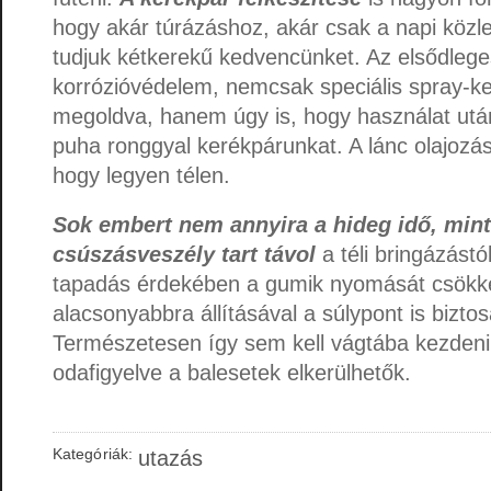
hogy akár túrázáshoz, akár csak a napi közl
tudjuk kétkerekű kedvencünket. Az elsődlege
korrózióvédelem, nemcsak speciális spray-k
megoldva, hanem úgy is, hogy használat után
puha ronggyal kerékpárunkat. A lánc olajozása
hogy legyen télen.
Sok embert nem annyira a hideg idő, mint
csúszásveszély tart távol
a téli bringázást
tapadás érdekében a gumik nyomását csökke
alacsonyabbra állításával a súlypont is bizto
Természetesen így sem kell vágtába kezdeni
odafigyelve a balesetek elkerülhetők.
Kategóriák:
utazás