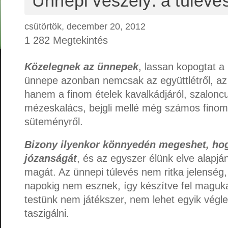
Ünnepi veszély: a túlevé
csütörtök, december 20, 2012
1 282 Megtekintés
Közelegnek az ünnepek
, lassan kopogtat a
ünnepe azonban nemcsak az együttlétről, az 
hanem a finom ételek kavalkádjáról, szalonc
mézeskalács, bejgli mellé még számos fino
süteményről.
Bizony ilyenkor könnyedén megeshet, hog
józanságát
, és az egyszer élünk elve alapjá
magát. Az ünnepi túlevés nem ritka jelenség,
napokig nem esznek, így készítve fel maguka
testünk nem játékszer, nem lehet egyik végl
taszigálni.