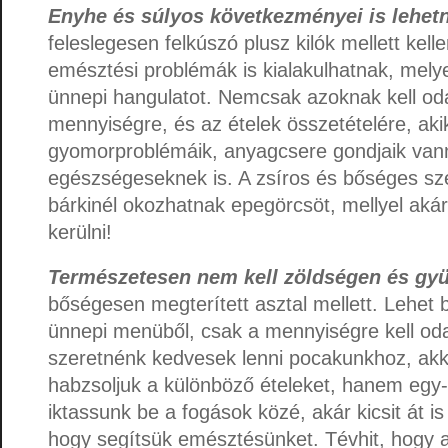
Enyhe és súlyos következményei is lehet
feleslegesen felkúszó plusz kilók mellett kell
emésztési problémák is kialakulhatnak, mel
ünnepi hangulatot. Nemcsak azoknak kell oda
mennyiségre, és az ételek összetételére, ak
gyomorproblémáik, anyagcsere gondjaik va
egészségeseknek is. A zsíros és bőséges szé
bárkinél okozhatnak epegörcsöt, mellyel akár
kerülni!
Természetesen nem kell zöldségen és gy
bőségesen megterített asztal mellett. Lehet 
ünnepi menüből, csak a mennyiségre kell oda
szeretnénk kedvesek lenni pocakunkhoz, ak
habzsoljuk a különböző ételeket, hanem egy
iktassunk be a fogások közé, akár kicsit át 
hogy segítsük emésztésünket. Tévhit, hogy 