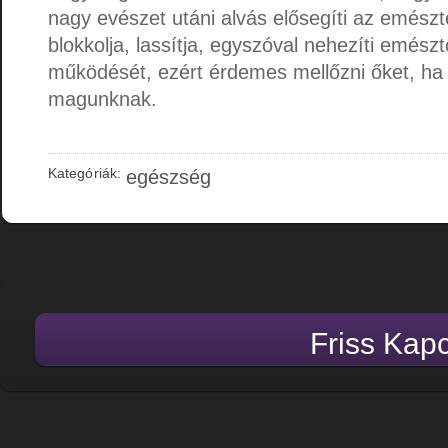
nagy evészet utáni alvás elősegíti az emészt
blokkolja, lassítja, egyszóval nehezíti emés
működését, ezért érdemes mellőzni őket, ha 
magunknak.
Kategóriák:
egészség
Friss Kap