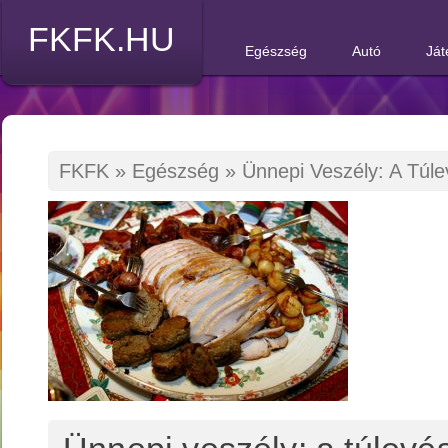
FKFK.HU
Egészség
Autó
Ját
FKFK
»
Egészség
»
Ünnepi Veszély: A Túle