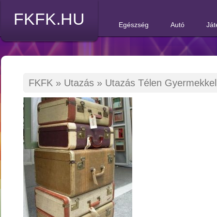
FKFK.HU
Egészség
Autó
Ját
FKFK
»
Utazás
»
Utazás Télen Gyermekkel