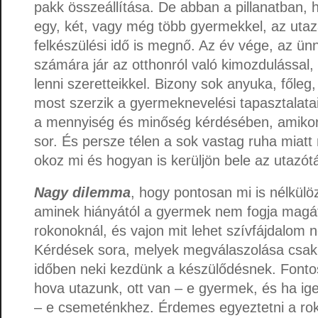
pakk összeállítása. De abban a pillanatban, 
egy, két, vagy még több gyermekkel, az utaz
felkészülési idő is megnő. Az év vége, az ün
számára jár az otthonról való kimozdulással,
lenni szeretteikkel. Bizony sok anyuka, főle
most szerzik a gyermeknevelési tapasztalata
a mennyiség és minőség kérdésében, amikor
sor. És persze télen a sok vastag ruha miatt 
okoz mi és hogyan is kerüljön bele az utazót
Nagy dilemma
, hogy pontosan mi is nélkülö
aminek hiányától a gyermek nem fogja magát 
rokonoknál, és vajon mit lehet szívfájdalom n
Kérdések sora, melyek megválaszolása csak 
időben neki kezdünk a készülődésnek. Font
hova utazunk, ott van – e gyermek, és ha ig
– e csemeténkhez. Érdemes egyeztetni a rok