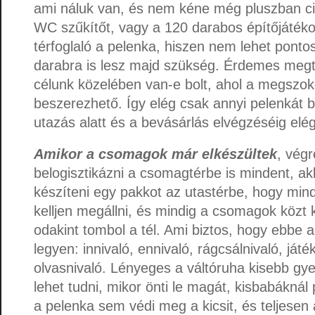
ami náluk van, és nem kéne még pluszban cip
WC szűkítőt, vagy a 120 darabos építőjátéko
térfoglaló a pelenka, hiszen nem lehet ponto
darabra is lesz majd szükség. Érdemes megtu
célunk közelében van-e bolt, ahol a megszo
beszerezhető. Így elég csak annyi pelenkát b
utazás alatt és a bevásárlás elvégzéséig elég
Amikor a csomagok már elkészültek
, végr
belogisztikázni a csomagtérbe is mindent, ak
készíteni egy pakkot az utastérbe, hogy min
kelljen megállni, és mindig a csomagok közt
odakint tombol a tél. Ami biztos, hogy ebbe 
legyen: innivaló, ennivaló, rágcsálnivaló, játé
olvasnivaló. Lényeges a váltóruha kisebb g
lehet tudni, mikor önti le magát, kisbabáknál
a pelenka sem védi meg a kicsit, és teljesen át